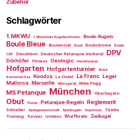
Zubehör
Schlagwörter
1. MKWU
Boule-Kugeln
1. Münchner Kugelwurfunion
Boule Bleue
Boulenciel
Boulodrome
Bouli
Bowls
DPV
Decathlon
Deutscher Petanque-Verband
CEP
Dörhöfer
Geologic
Fitness
Hochfranken
Hofgarten
Hofgartenturnier
Inox
La Franc
Koodza
Leger
La Ciotat
Kochel am See
Mallorca
Marseille
Mike Pegg
Messgerät
München
MS Petanque
Oberbayern
Obut
Reglement
Petanque-Regeln
Pastis
Schießer
Tirette
Spielgemeinschaft
Spielregeln
Superinox
Wurfkreis
Zielkugel
Training
Turnier
Unibloc