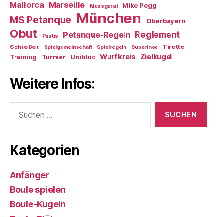
Mallorca
Marseille
Mike Pegg
Messgerät
München
MS Petanque
Oberbayern
Obut
Reglement
Petanque-Regeln
Pastis
Schießer
Tirette
Spielgemeinschaft
Spielregeln
Superinox
Wurfkreis
Zielkugel
Training
Turnier
Unibloc
Weitere Infos:
Suchen
nach:
Kategorien
Anfänger
Boule spielen
Boule-Kugeln