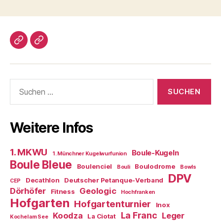
Impressum/DatSchutz
Beliebte
Boule-
Kugeln
Suchen
nach:
Weitere Infos
1. MKWU
Boule-Kugeln
1. Münchner Kugelwurfunion
Boule Bleue
Boulenciel
Boulodrome
Bouli
Bowls
DPV
Decathlon
Deutscher Petanque-Verband
CEP
Dörhöfer
Geologic
Fitness
Hochfranken
Hofgarten
Hofgartenturnier
Inox
La Franc
Koodza
Leger
La Ciotat
Kochel am See