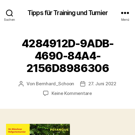
Tipps für Training und Turnier
Suchen
Menü
4284912D-9ADB-
4690-84A4-
2156D8986306
Von
Bernhard_Schoon
27. Juni 2022
Beitragsautor
Veröffentlichungsdatu
zu
Keine Kommentare
4284912D-
9ADB-
4690-
84A4-
2156D8986306