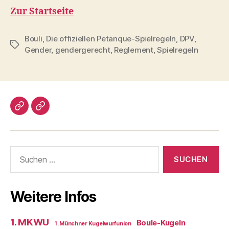
Zur Startseite
Bouli
,
Die offiziellen Petanque-Spielregeln
,
DPV
,
Schlagwörter
Gender
,
gendergerecht
,
Reglement
,
Spielregeln
Impressum/DatSchutz
Beliebte
Boule-
Kugeln
Suchen
nach:
Weitere Infos
1. MKWU
Boule-Kugeln
1. Münchner Kugelwurfunion