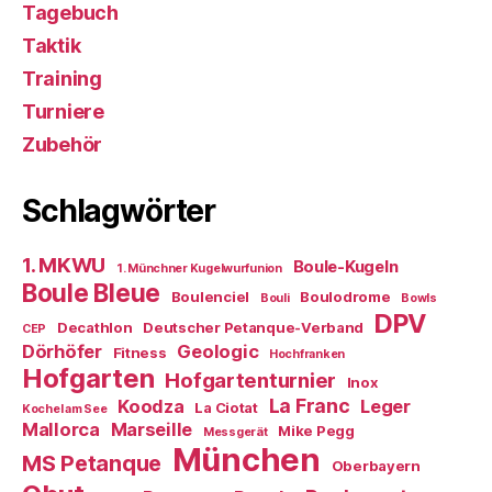
Tagebuch
Taktik
Training
Turniere
Zubehör
Schlagwörter
1. MKWU
Boule-Kugeln
1. Münchner Kugelwurfunion
Boule Bleue
Boulenciel
Boulodrome
Bouli
Bowls
DPV
Decathlon
Deutscher Petanque-Verband
CEP
Dörhöfer
Geologic
Fitness
Hochfranken
Hofgarten
Hofgartenturnier
Inox
La Franc
Koodza
Leger
La Ciotat
Kochel am See
Mallorca
Marseille
Mike Pegg
Messgerät
München
MS Petanque
Oberbayern