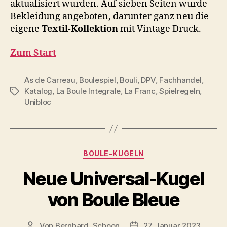
aktualisiert wurden. Auf sieben Seiten wurde
Bekleidung angeboten, darunter ganz neu die
eigene
Textil-Kollektion
mit Vintage Druck.
Zum Start
As de Carreau
,
Boulespiel
,
Bouli
,
DPV
,
Fachhandel
,
Katalog
,
La Boule Integrale
,
La Franc
,
Spielregeln
,
Schlagwörter
Unibloc
Kategorien
BOULE-KUGELN
Neue Universal-Kugel
von Boule Bleue
Von
Bernhard_Schoon
27. Januar 2023
Beitragsautor
Veröffentlichungsdatum