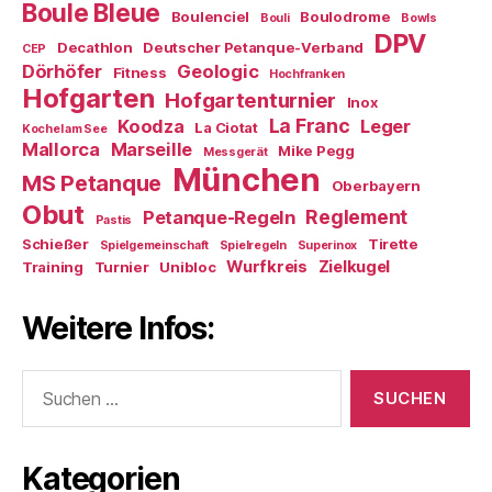
Boule Bleue
Boulenciel
Boulodrome
Bouli
Bowls
DPV
Decathlon
Deutscher Petanque-Verband
CEP
Dörhöfer
Geologic
Fitness
Hochfranken
Hofgarten
Hofgartenturnier
Inox
La Franc
Koodza
Leger
La Ciotat
Kochel am See
Mallorca
Marseille
Mike Pegg
Messgerät
München
MS Petanque
Oberbayern
Obut
Reglement
Petanque-Regeln
Pastis
Schießer
Tirette
Spielgemeinschaft
Spielregeln
Superinox
Wurfkreis
Zielkugel
Training
Turnier
Unibloc
Weitere Infos:
Suchen
nach:
Kategorien