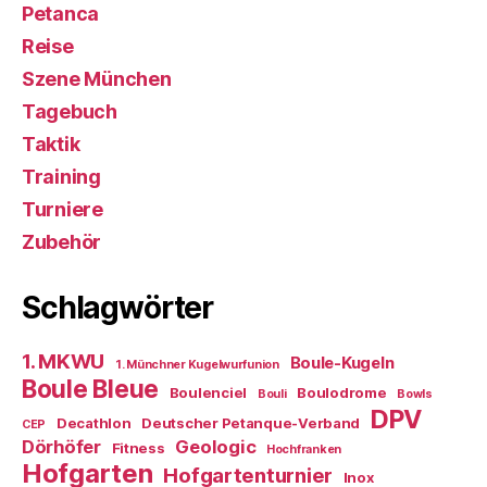
Petanca
Reise
Szene München
Tagebuch
Taktik
Training
Turniere
Zubehör
Schlagwörter
1. MKWU
Boule-Kugeln
1. Münchner Kugelwurfunion
Boule Bleue
Boulenciel
Boulodrome
Bouli
Bowls
DPV
Decathlon
Deutscher Petanque-Verband
CEP
Dörhöfer
Geologic
Fitness
Hochfranken
Hofgarten
Hofgartenturnier
Inox