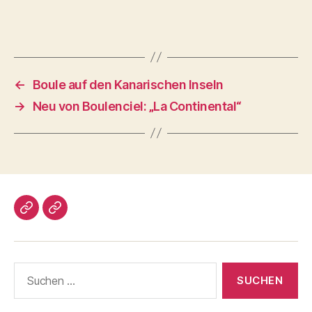
←
Boule auf den Kanarischen Inseln
→
Neu von Boulenciel: „La Continental“
Impressum/DatSchutz
Beliebte
Boule-
Kugeln
Suchen
nach: