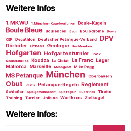
Weitere Infos
1. MKWU
Boule-Kugeln
1. Münchner Kugelwurfunion
Boule Bleue
Boulenciel
Boulodrome
Bouli
Bowls
DPV
Decathlon
Deutscher Petanque-Verband
CEP
Dörhöfer
Geologic
Fitness
Hochfranken
Hofgarten
Hofgartenturnier
Inox
La Franc
Koodza
Leger
La Ciotat
Kochel am See
Mallorca
Marseille
Mike Pegg
Messgerät
München
MS Petanque
Oberbayern
Obut
Reglement
Petanque-Regeln
Pastis
Schießer
Tirette
Spielgemeinschaft
Spielregeln
Superinox
Wurfkreis
Zielkugel
Training
Turnier
Unibloc
Weitere Infos:
Suchen