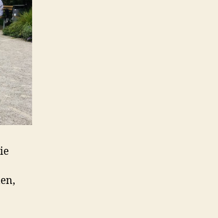
ie
en,