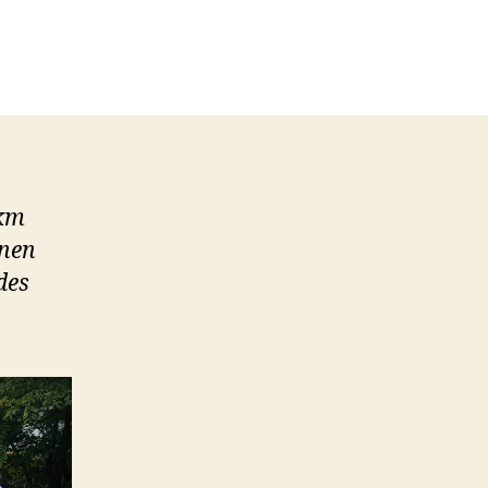
m
 km
inen
des