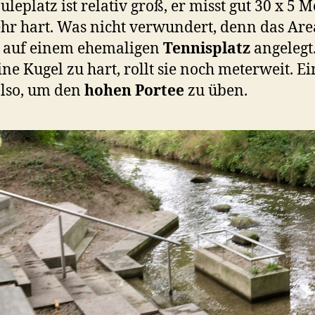
leplatz ist relativ groß, er misst gut 30 x 5 M
hr hart. Was nicht verwundert, denn das Are
 auf einem ehemaligen
Tennisplatz
angelegt.
ne Kugel zu hart, rollt sie noch meterweit. Ei
also, um den
hohen Portee
zu üben.