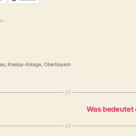
en …
au
,
Kneipp-Anlage
,
Oberbayern
rter
Was bedeutet d