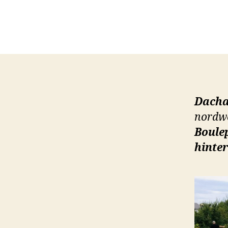
Dach
nordwe
Boule
hinte