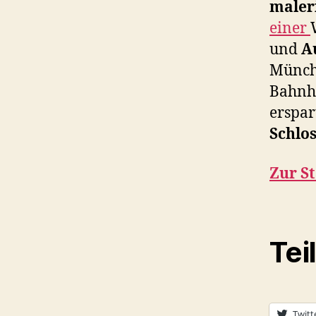
maler
einer
und
A
Münche
Bahnho
erspar
Schlo
Zur St
Tei
Twitt