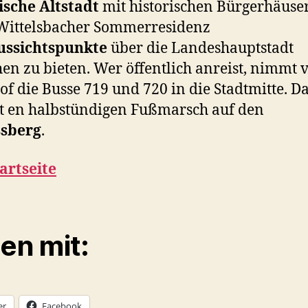
ische Altstadt
mit historischen Bürgerhäuse
Wittelsbacher Sommerresidenz
ussichtspunkte
über die Landeshauptstadt
n zu bieten. Wer öffentlich anreist, nimmt
f die Busse 719 und 720 in die Stadtmitte. D
t en halbstündigen Fußmarsch auf den
ssberg
.
artseite
len mit:
er
Facebook