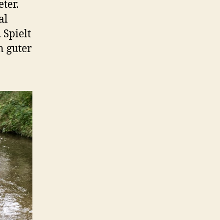
eter.
al
 Spielt
n guter