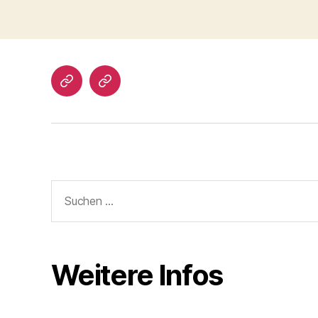
Impressum/DatSchutz
Beliebte
Boule-
Kugeln
Suchen
nach:
Weitere Infos