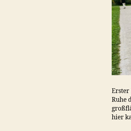
Erster
Ruhe d
großfl
hier k