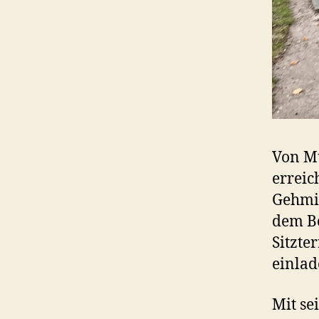
Von Mü
errei
Gehmin
dem Bo
Sitzte
einlad
Mit se