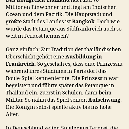
Das
Königreich Thailand
hat rund 70
Millionen Einwohner und liegt am Indischen
Ozean und dem Pazifik. Die Hauptstadt und
größte Stadt des Landes ist
Bangkok
. Doch wie
wurde das Petanque aus Südfrankreich auch so
weit in Fernost heimisch?
Ganz einfach: Zur Tradition der thailändischen
Oberschicht gehört eine
Ausbildung in
Frankreich
. So geschah es, dass eine Prinzessin
während ihres Studiums in Paris dort das
Boule-Spiel kennenlernte. Die Prinzessin war
begeistert und führte später das Petanque in
Thailand ein, zuerst in Schulen, dann beim
Militär. So nahm das Spiel seinen
Aufschwung
.
Die Königin selbst spielte aktiv bis ins hohe
Alter.
In Deutschland gelten Spieler aus Fernost, die