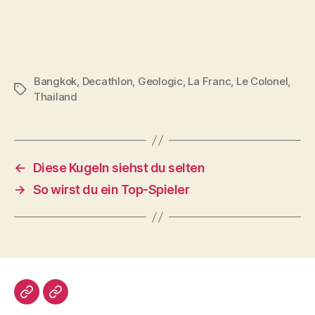
Bangkok
,
Decathlon
,
Geologic
,
La Franc
,
Le Colonel
,
Schlagwörter
Thailand
←
Diese Kugeln siehst du selten
→
So wirst du ein Top-Spieler
Impressum/DatSchutz
Beliebte