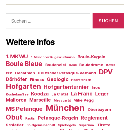
Boule-
Kugeln
Suchen
nach:
Weitere Infos
1. MKWU
Boule-Kugeln
1. Münchner Kugelwurfunion
Boule Bleue
Boulenciel
Boulodrome
Bouli
Bowls
DPV
Decathlon
Deutscher Petanque-Verband
CEP
Dörhöfer
Geologic
Fitness
Hochfranken
Hofgarten
Hofgartenturnier
Inox
La Franc
Koodza
Leger
La Ciotat
Kochel am See
Mallorca
Marseille
Mike Pegg
Messgerät
München
MS Petanque
Oberbayern
Obut
Reglement
Petanque-Regeln
Pastis
Schießer
Tirette
Spielgemeinschaft
Spielregeln
Superinox