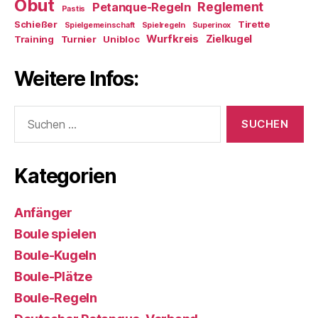
Obut
Reglement
Petanque-Regeln
Pastis
Schießer
Tirette
Spielgemeinschaft
Spielregeln
Superinox
Wurfkreis
Zielkugel
Training
Turnier
Unibloc
Weitere Infos:
Suchen
nach:
Kategorien
Anfänger
Boule spielen
Boule-Kugeln
Boule-Plätze
Boule-Regeln