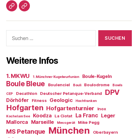
Impressum/DatSchutz
Beliebte
Boule-
Kugeln
Suchen
nach:
Weitere Infos
1. MKWU
Boule-Kugeln
1. Münchner Kugelwurfunion
Boule Bleue
Boulenciel
Boulodrome
Bouli
Bowls
DPV
Decathlon
Deutscher Petanque-Verband
CEP
Dörhöfer
Geologic
Fitness
Hochfranken
Hofgarten
Hofgartenturnier
Inox
La Franc
Koodza
Leger
La Ciotat
Kochel am See
Mallorca
Marseille
Mike Pegg
Messgerät
München
MS Petanque
Oberbayern