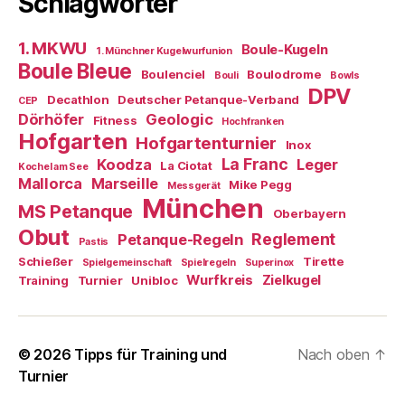
Schlagwörter
1. MKWU
Boule-Kugeln
1. Münchner Kugelwurfunion
Boule Bleue
Boulenciel
Boulodrome
Bouli
Bowls
DPV
Decathlon
Deutscher Petanque-Verband
CEP
Dörhöfer
Geologic
Fitness
Hochfranken
Hofgarten
Hofgartenturnier
Inox
La Franc
Koodza
Leger
La Ciotat
Kochel am See
Mallorca
Marseille
Mike Pegg
Messgerät
München
MS Petanque
Oberbayern
Obut
Reglement
Petanque-Regeln
Pastis
Schießer
Tirette
Spielgemeinschaft
Spielregeln
Superinox
Wurfkreis
Zielkugel
Training
Turnier
Unibloc
© 2026
Tipps für Training und
Nach oben
↑
Turnier