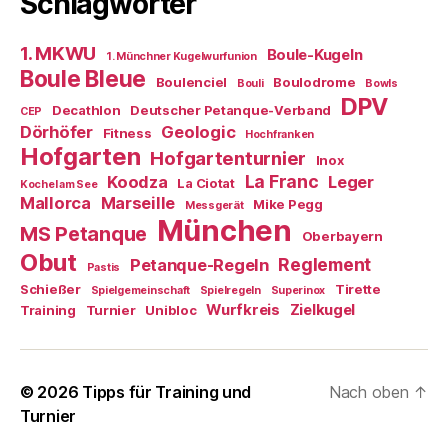
Schlagwörter
1. MKWU
Boule-Kugeln
1. Münchner Kugelwurfunion
Boule Bleue
Boulenciel
Boulodrome
Bouli
Bowls
DPV
Decathlon
Deutscher Petanque-Verband
CEP
Dörhöfer
Geologic
Fitness
Hochfranken
Hofgarten
Hofgartenturnier
Inox
La Franc
Koodza
Leger
La Ciotat
Kochel am See
Mallorca
Marseille
Mike Pegg
Messgerät
München
MS Petanque
Oberbayern
Obut
Reglement
Petanque-Regeln
Pastis
Schießer
Tirette
Spielgemeinschaft
Spielregeln
Superinox
Wurfkreis
Zielkugel
Training
Turnier
Unibloc
© 2026
Tipps für Training und
Nach oben
↑
Turnier