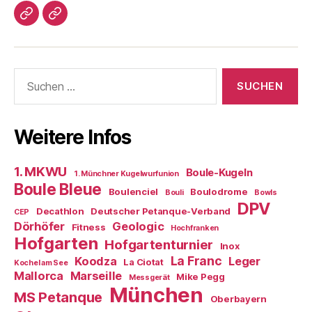
Impressum/DatSchutz
Beliebte
Boule-
Kugeln
Suchen
nach:
Weitere Infos
1. MKWU
Boule-Kugeln
1. Münchner Kugelwurfunion
Boule Bleue
Boulenciel
Boulodrome
Bouli
Bowls
DPV
Decathlon
Deutscher Petanque-Verband
CEP
Dörhöfer
Geologic
Fitness
Hochfranken
Hofgarten
Hofgartenturnier
Inox
La Franc
Koodza
Leger
La Ciotat
Kochel am See
Mallorca
Marseille
Mike Pegg
Messgerät
München
MS Petanque
Oberbayern