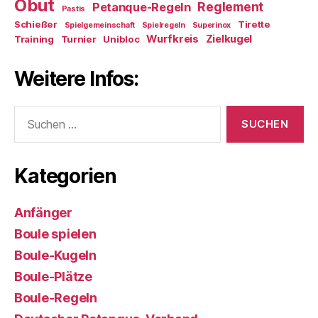
Obut
Reglement
Petanque-Regeln
Pastis
Schießer
Tirette
Spielgemeinschaft
Spielregeln
Superinox
Wurfkreis
Zielkugel
Training
Turnier
Unibloc
Weitere Infos:
Suchen
nach:
Kategorien
Anfänger
Boule spielen
Boule-Kugeln
Boule-Plätze
Boule-Regeln