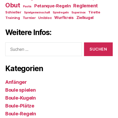
Obut
Reglement
Petanque-Regeln
Pastis
Schießer
Tirette
Spielgemeinschaft
Spielregeln
Superinox
Wurfkreis
Zielkugel
Training
Turnier
Unibloc
Weitere Infos:
Suchen
nach:
Kategorien
Anfänger
Boule spielen
Boule-Kugeln
Boule-Plätze
Boule-Regeln