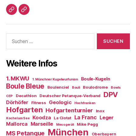
Impressum/DatSchutz
Beliebte
Boule-
Kugeln
Suchen
nach:
Weitere Infos
1. MKWU
Boule-Kugeln
1. Münchner Kugelwurfunion
Boule Bleue
Boulenciel
Boulodrome
Bouli
Bowls
DPV
Decathlon
Deutscher Petanque-Verband
CEP
Dörhöfer
Geologic
Fitness
Hochfranken
Hofgarten
Hofgartenturnier
Inox
La Franc
Koodza
Leger
La Ciotat
Kochel am See
Mallorca
Marseille
Mike Pegg
Messgerät
München
MS Petanque
Oberbayern