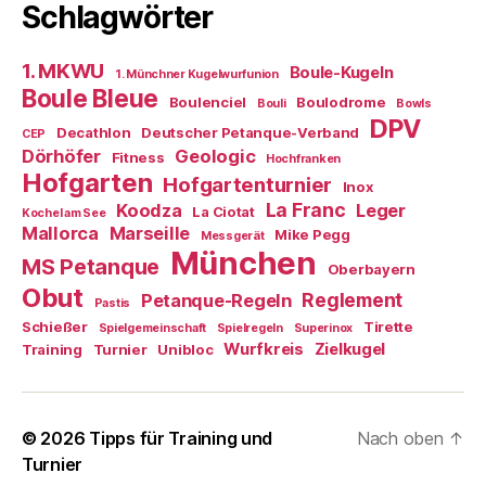
Schlagwörter
1. MKWU
Boule-Kugeln
1. Münchner Kugelwurfunion
Boule Bleue
Boulenciel
Boulodrome
Bouli
Bowls
DPV
Decathlon
Deutscher Petanque-Verband
CEP
Dörhöfer
Geologic
Fitness
Hochfranken
Hofgarten
Hofgartenturnier
Inox
La Franc
Koodza
Leger
La Ciotat
Kochel am See
Mallorca
Marseille
Mike Pegg
Messgerät
München
MS Petanque
Oberbayern
Obut
Reglement
Petanque-Regeln
Pastis
Schießer
Tirette
Spielgemeinschaft
Spielregeln
Superinox
Wurfkreis
Zielkugel
Training
Turnier
Unibloc
© 2026
Tipps für Training und
Nach oben
↑
Turnier