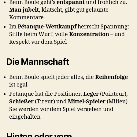
Beim Boule geht’s
entspannt
und fröhlich zu.
Man jubelt
, klatscht, gibt gut gelaunte
Kommentare
Im
Pétanque-Wettkampf
herrscht Spannung:
Stille beim Wurf, volle
Konzentration
– und
Respekt vor dem Spiel
Die Mannschaft
Beim Boule spielt jeder alles, die
Reihenfolge
ist egal
Petanque hat die Positionen
Leger
(Pointeur),
Schießer
(Tireur) und
Mittel-Spieler
(Milieu).
Sie werden vor dem Spiel vergeben und
eingehalten
Hinten oder vorn