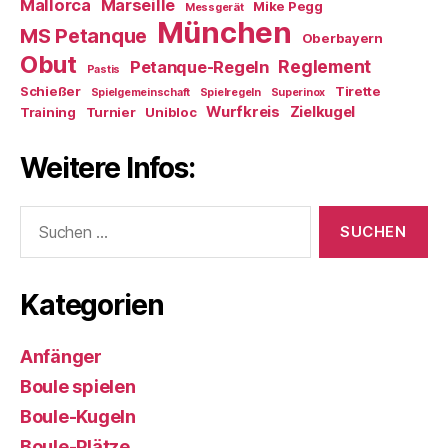
Mallorca
Marseille
Mike Pegg
Messgerät
München
MS Petanque
Oberbayern
Obut
Reglement
Petanque-Regeln
Pastis
Schießer
Tirette
Spielgemeinschaft
Spielregeln
Superinox
Wurfkreis
Zielkugel
Training
Turnier
Unibloc
Weitere Infos:
Suchen
nach:
Kategorien
Anfänger
Boule spielen
Boule-Kugeln
Boule-Plätze