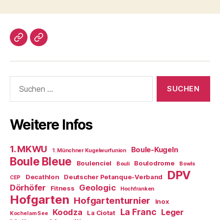
Impressum/DatSchutz
Beliebte
Boule-
Kugeln
Suchen
nach:
Weitere Infos
1. MKWU
Boule-Kugeln
1. Münchner Kugelwurfunion
Boule Bleue
Boulenciel
Boulodrome
Bouli
Bowls
DPV
Decathlon
Deutscher Petanque-Verband
CEP
Dörhöfer
Geologic
Fitness
Hochfranken
Hofgarten
Hofgartenturnier
Inox
La Franc
Koodza
Leger
La Ciotat
Kochel am See