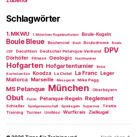
Zubehör
Schlagwörter
1. MKWU
Boule-Kugeln
1. Münchner Kugelwurfunion
Boule Bleue
Boulenciel
Boulodrome
Bouli
Bowls
DPV
Decathlon
Deutscher Petanque-Verband
CEP
Dörhöfer
Geologic
Fitness
Hochfranken
Hofgarten
Hofgartenturnier
Inox
La Franc
Koodza
Leger
La Ciotat
Kochel am See
Mallorca
Marseille
Mike Pegg
Messgerät
München
MS Petanque
Oberbayern
Obut
Reglement
Petanque-Regeln
Pastis
Schießer
Tirette
Spielgemeinschaft
Spielregeln
Superinox
Wurfkreis
Zielkugel
Training
Turnier
Unibloc