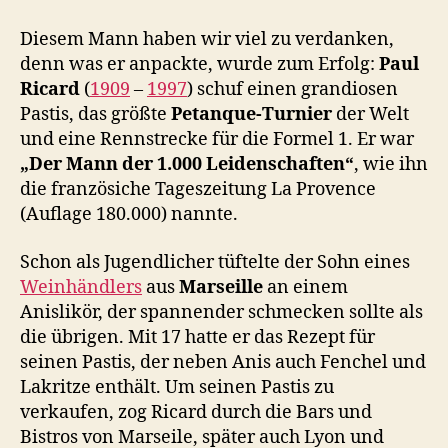
Diesem Mann haben wir viel zu verdanken,
denn was er anpackte, wurde zum Erfolg:
Paul
Ricard
(
1909
–
1997
) schuf einen grandiosen
Pastis, das größte
Petanque-Turnier
der Welt
und eine Rennstrecke für die Formel 1. Er war
„Der Mann der 1.000 Leidenschaften“
, wie ihn
die französiche Tageszeitung La Provence
(Auflage 180.000) nannte.
Schon als Jugendlicher tüftelte der Sohn eines
Weinhändlers
aus
Marseille
an einem
Anislikör, der spannender schmecken sollte als
die übrigen. Mit 17 hatte er das Rezept für
seinen Pastis, der neben Anis auch Fenchel und
Lakritze enthält. Um seinen Pastis zu
verkaufen, zog Ricard durch die Bars und
Bistros von Marseile, später auch Lyon und