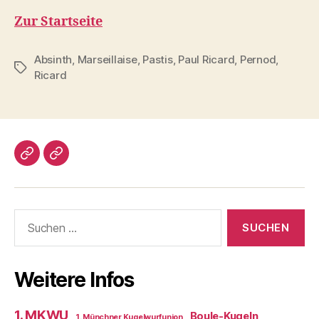
Zur Startseite
Absinth
,
Marseillaise
,
Pastis
,
Paul Ricard
,
Pernod
,
Schlagwörter
Ricard
Impressum/DatSchutz
Beliebte
Boule-
Kugeln
Suchen
nach:
Weitere Infos
1. MKWU
Boule-Kugeln
1. Münchner Kugelwurfunion