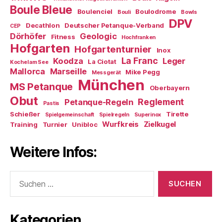
Boule Bleue
Boulenciel
Boulodrome
Bouli
Bowls
DPV
Decathlon
Deutscher Petanque-Verband
CEP
Dörhöfer
Geologic
Fitness
Hochfranken
Hofgarten
Hofgartenturnier
Inox
La Franc
Koodza
Leger
La Ciotat
Kochel am See
Mallorca
Marseille
Mike Pegg
Messgerät
München
MS Petanque
Oberbayern
Obut
Reglement
Petanque-Regeln
Pastis
Schießer
Tirette
Spielgemeinschaft
Spielregeln
Superinox
Wurfkreis
Zielkugel
Training
Turnier
Unibloc
Weitere Infos:
Suchen
nach:
Kategorien