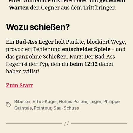
einer Aufnahme diktieren oder mit
gezieltem
Warten
den Gegner aus dem Tritt bringen
Wozu schießen?
Ein
Bad-Ass Leger
holt Punkte, blockiert Wege,
provoziert Fehler und
entscheidet Spiele
– und
das ganz ohne Schießen. Kurz: Der Bad-Ass
Leger ist der Typ, den du
beim 12:12
dabei
haben willst!
Zum Start
Biberon
,
Effet-Kugel
,
Hohes Portee
,
Leger
,
Philippe
Schlagwörter
Quintais
,
Pointeur
,
Sau-Schuss