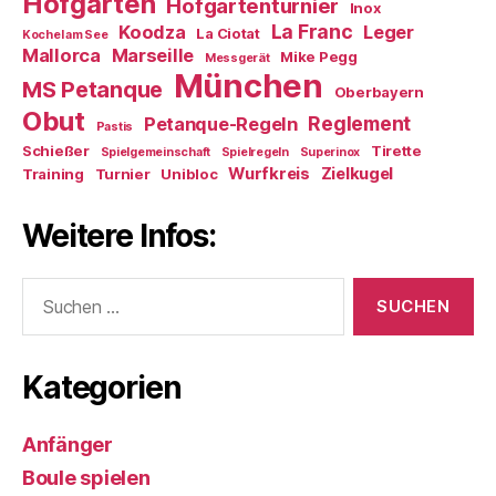
Hofgarten
Hofgartenturnier
Inox
La Franc
Koodza
Leger
La Ciotat
Kochel am See
Mallorca
Marseille
Mike Pegg
Messgerät
München
MS Petanque
Oberbayern
Obut
Reglement
Petanque-Regeln
Pastis
Schießer
Tirette
Spielgemeinschaft
Spielregeln
Superinox
Wurfkreis
Zielkugel
Training
Turnier
Unibloc
Weitere Infos:
Suchen
nach:
Kategorien
Anfänger
Boule spielen