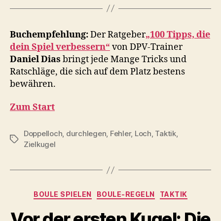
Buchempfehlung:
Der Ratgeber
„100 Tipps, die
dein Spiel verbessern“
von DPV-Trainer
Daniel Dias
bringt jede Mange Tricks und
Ratschläge, die sich auf dem Platz bestens
bewähren.
Zum Start
Doppelloch
,
durchlegen
,
Fehler
,
Loch
,
Taktik
,
Schlagwörter
Zielkugel
Kategorien
BOULE SPIELEN
BOULE-REGELN
TAKTIK
Vor der ersten Kugel: Die