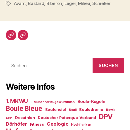
Avant
,
Bastard
,
Biberon
,
Leger
,
Milieu
,
Schießer
Schlagwörter
Impressum/DatSchutz
Beliebte
Boule-
Kugeln
Suchen
nach:
Weitere Infos
1. MKWU
Boule-Kugeln
1. Münchner Kugelwurfunion
Boule Bleue
Boulenciel
Boulodrome
Bouli
Bowls
DPV
Decathlon
Deutscher Petanque-Verband
CEP
Dörhöfer
Geologic
Fitness
Hochfranken