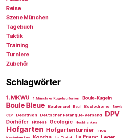
Reise
Szene München
Tagebuch
Taktik
Training
Turniere
Zubehör
Schlagwörter
1. MKWU
Boule-Kugeln
1. Münchner Kugelwurfunion
Boule Bleue
Boulenciel
Boulodrome
Bouli
Bowls
DPV
Decathlon
Deutscher Petanque-Verband
CEP
Dörhöfer
Geologic
Fitness
Hochfranken
Hofgarten
Hofgartenturnier
Inox
La Franc
Koodza
Leger
La Ciotat
Kochel am See