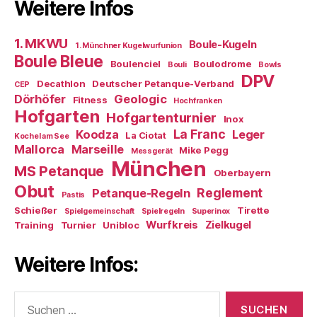
Weitere Infos
1. MKWU
Boule-Kugeln
1. Münchner Kugelwurfunion
Boule Bleue
Boulenciel
Boulodrome
Bouli
Bowls
DPV
Decathlon
Deutscher Petanque-Verband
CEP
Dörhöfer
Geologic
Fitness
Hochfranken
Hofgarten
Hofgartenturnier
Inox
La Franc
Koodza
Leger
La Ciotat
Kochel am See
Mallorca
Marseille
Mike Pegg
Messgerät
München
MS Petanque
Oberbayern
Obut
Reglement
Petanque-Regeln
Pastis
Schießer
Tirette
Spielgemeinschaft
Spielregeln
Superinox
Wurfkreis
Zielkugel
Training
Turnier
Unibloc
Weitere Infos:
Suchen
nach: