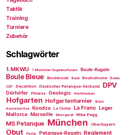
Taktik
Training
Turniere
Zubehör
Schlagwörter
1. MKWU
Boule-Kugeln
1. Münchner Kugelwurfunion
Boule Bleue
Boulenciel
Boulodrome
Bouli
Bowls
DPV
Decathlon
Deutscher Petanque-Verband
CEP
Dörhöfer
Geologic
Fitness
Hochfranken
Hofgarten
Hofgartenturnier
Inox
La Franc
Koodza
Leger
La Ciotat
Kochel am See
Mallorca
Marseille
Mike Pegg
Messgerät
München
MS Petanque
Oberbayern
Obut
Reglement
Petanque-Regeln
Pastis