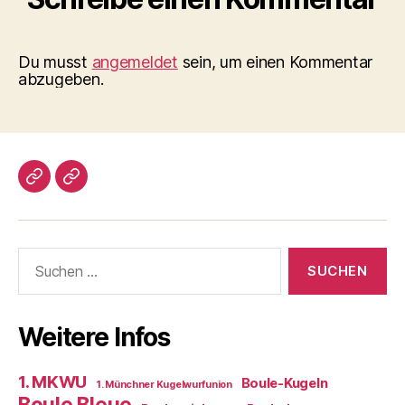
Du musst
angemeldet
sein, um einen Kommentar
abzugeben.
Impressum/DatSchutz
Beliebte
Boule-
Kugeln
Suchen
nach:
Weitere Infos
1. MKWU
Boule-Kugeln
1. Münchner Kugelwurfunion
Boule Bleue