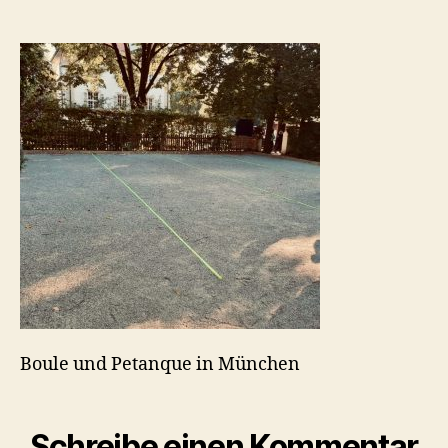
Nymphenburg
in
München
Boule und Petanque in München
Schreibe einen Kommentar