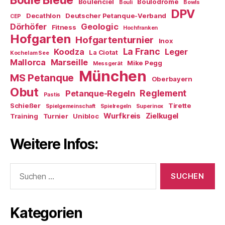
Boulenciel
Boulodrome
Bouli
Bowls
DPV
Decathlon
Deutscher Petanque-Verband
CEP
Dörhöfer
Geologic
Fitness
Hochfranken
Hofgarten
Hofgartenturnier
Inox
La Franc
Koodza
Leger
La Ciotat
Kochel am See
Mallorca
Marseille
Mike Pegg
Messgerät
München
MS Petanque
Oberbayern
Obut
Reglement
Petanque-Regeln
Pastis
Schießer
Tirette
Spielgemeinschaft
Spielregeln
Superinox
Wurfkreis
Zielkugel
Training
Turnier
Unibloc
Weitere Infos:
Suchen
nach:
Kategorien