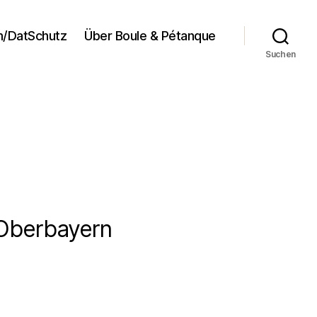
/DatSchutz
Über Boule & Pétanque
Suchen
 Oberbayern