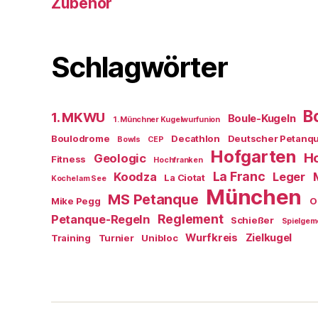
Zubehör
Schlagwörter
B
1. MKWU
Boule-Kugeln
1. Münchner Kugelwurfunion
Boulodrome
Decathlon
Deutscher Petanq
Bowls
CEP
Hofgarten
Ho
Geologic
Fitness
Hochfranken
La Franc
Koodza
Leger
La Ciotat
Kochel am See
München
MS Petanque
Mike Pegg
O
Reglement
Petanque-Regeln
Schießer
Spielgem
Wurfkreis
Zielkugel
Training
Turnier
Unibloc