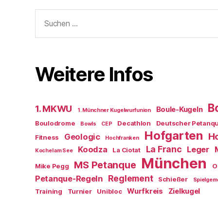
Suchen
nach:
Weitere Infos
B
1. MKWU
Boule-Kugeln
1. Münchner Kugelwurfunion
Boulodrome
Decathlon
Deutscher Petanq
Bowls
CEP
Hofgarten
Ho
Geologic
Fitness
Hochfranken
La Franc
Koodza
Leger
La Ciotat
Kochel am See
München
MS Petanque
Mike Pegg
O
Reglement
Petanque-Regeln
Schießer
Spielgem
Wurfkreis
Zielkugel
Training
Turnier
Unibloc