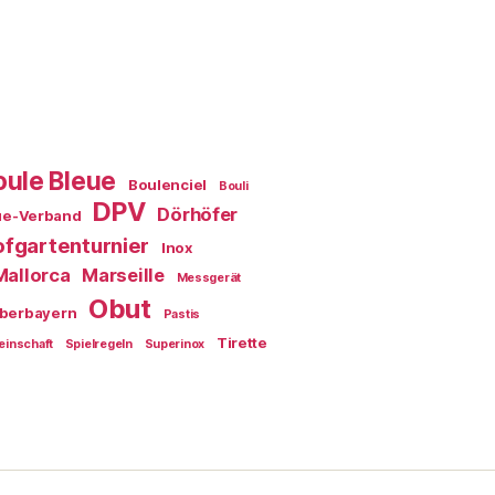
oule Bleue
Boulenciel
Bouli
DPV
Dörhöfer
ue-Verband
fgartenturnier
Inox
Mallorca
Marseille
Messgerät
Obut
berbayern
Pastis
Tirette
einschaft
Spielregeln
Superinox