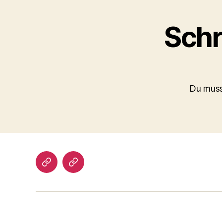
Schr
Du mus
Impressum/DatSchutz
Beliebte
Boule-
Kugeln