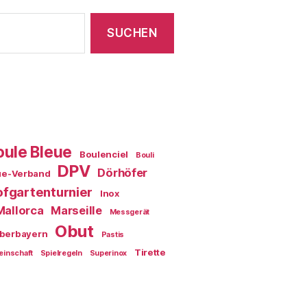
oule Bleue
Boulenciel
Bouli
DPV
Dörhöfer
ue-Verband
fgartenturnier
Inox
Mallorca
Marseille
Messgerät
Obut
berbayern
Pastis
Tirette
einschaft
Spielregeln
Superinox