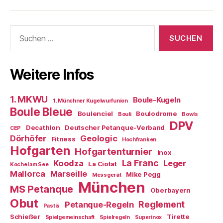
Boule-
Kugeln
Suchen
nach:
Weitere Infos
1. MKWU
Boule-Kugeln
1. Münchner Kugelwurfunion
Boule Bleue
Boulenciel
Boulodrome
Bouli
Bowls
DPV
Decathlon
Deutscher Petanque-Verband
CEP
Dörhöfer
Geologic
Fitness
Hochfranken
Hofgarten
Hofgartenturnier
Inox
La Franc
Koodza
Leger
La Ciotat
Kochel am See
Mallorca
Marseille
Mike Pegg
Messgerät
München
MS Petanque
Oberbayern
Obut
Reglement
Petanque-Regeln
Pastis
Schießer
Tirette
Spielgemeinschaft
Spielregeln
Superinox