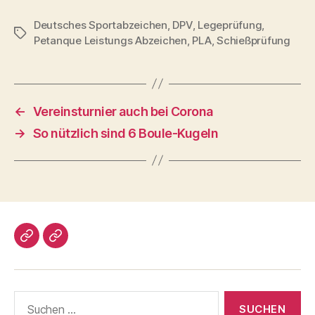
Deutsches Sportabzeichen
,
DPV
,
Legeprüfung
,
Schlagwörter
Petanque Leistungs Abzeichen
,
PLA
,
Schießprüfung
←
Vereinsturnier auch bei Corona
→
So nützlich sind 6 Boule-Kugeln
Impressum/DatSchutz
Beliebte
Boule-
Kugeln
Suchen
nach: