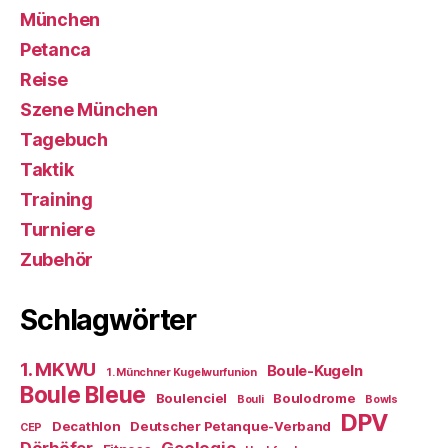
München
Petanca
Reise
Szene München
Tagebuch
Taktik
Training
Turniere
Zubehör
Schlagwörter
1. MKWU
Boule-Kugeln
1. Münchner Kugelwurfunion
Boule Bleue
Boulenciel
Boulodrome
Bouli
Bowls
DPV
Decathlon
Deutscher Petanque-Verband
CEP
Dörhöfer
Geologic