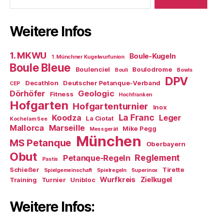
Weitere Infos
1. MKWU
Boule-Kugeln
1. Münchner Kugelwurfunion
Boule Bleue
Boulenciel
Boulodrome
Bouli
Bowls
DPV
Decathlon
Deutscher Petanque-Verband
CEP
Dörhöfer
Geologic
Fitness
Hochfranken
Hofgarten
Hofgartenturnier
Inox
La Franc
Koodza
Leger
La Ciotat
Kochel am See
Mallorca
Marseille
Mike Pegg
Messgerät
München
MS Petanque
Oberbayern
Obut
Reglement
Petanque-Regeln
Pastis
Schießer
Tirette
Spielgemeinschaft
Spielregeln
Superinox
Wurfkreis
Zielkugel
Training
Turnier
Unibloc
Weitere Infos: