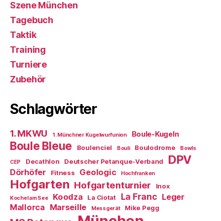
Szene München
Tagebuch
Taktik
Training
Turniere
Zubehör
Schlagwörter
1. MKWU
Boule-Kugeln
1. Münchner Kugelwurfunion
Boule Bleue
Boulenciel
Boulodrome
Bouli
Bowls
DPV
Decathlon
Deutscher Petanque-Verband
CEP
Dörhöfer
Geologic
Fitness
Hochfranken
Hofgarten
Hofgartenturnier
Inox
La Franc
Koodza
Leger
La Ciotat
Kochel am See
Mallorca
Marseille
Mike Pegg
Messgerät
München