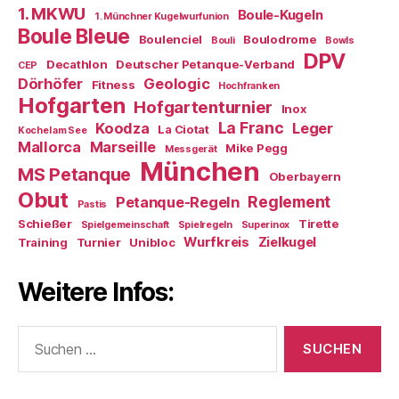
1. MKWU
Boule-Kugeln
1. Münchner Kugelwurfunion
Boule Bleue
Boulenciel
Boulodrome
Bouli
Bowls
DPV
Decathlon
Deutscher Petanque-Verband
CEP
Dörhöfer
Geologic
Fitness
Hochfranken
Hofgarten
Hofgartenturnier
Inox
La Franc
Koodza
Leger
La Ciotat
Kochel am See
Mallorca
Marseille
Mike Pegg
Messgerät
München
MS Petanque
Oberbayern
Obut
Reglement
Petanque-Regeln
Pastis
Schießer
Tirette
Spielgemeinschaft
Spielregeln
Superinox
Wurfkreis
Zielkugel
Training
Turnier
Unibloc
Weitere Infos:
Suchen
nach: