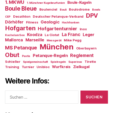
1. MKWU
Boule-Kugeln
1. Münchner Kugelwurfunion
Boule Bleue
Boulenciel
Boulodrome
Bouli
Bowls
DPV
Decathlon
Deutscher Petanque-Verband
CEP
Dörhöfer
Geologic
Fitness
Hochfranken
Hofgarten
Hofgartenturnier
Inox
La Franc
Koodza
Leger
La Ciotat
Kochel am See
Mallorca
Marseille
Mike Pegg
Messgerät
München
MS Petanque
Oberbayern
Obut
Reglement
Petanque-Regeln
Pastis
Schießer
Tirette
Spielgemeinschaft
Spielregeln
Superinox
Wurfkreis
Zielkugel
Training
Turnier
Unibloc
Weitere Infos:
Suchen
nach: