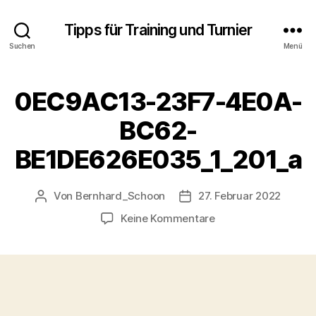
Tipps für Training und Turnier
Suchen
Menü
0EC9AC13-23F7-4E0A-
BC62-
BE1DE626E035_1_201_a
Von
Bernhard_Schoon
27. Februar 2022
Beitragsautor
Veröffentlichungsdatum
zu
Keine Kommentare
0EC9AC13-
23F7-
4E0A-
BC62-
BE1DE626E035_1_20