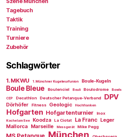
Szene München
Tagebuch
Taktik
Training
Turniere
Zubehör
Schlagwörter
1. MKWU
Boule-Kugeln
1. Münchner Kugelwurfunion
Boule Bleue
Boulenciel
Boulodrome
Bouli
Bowls
DPV
Decathlon
Deutscher Petanque-Verband
CEP
Dörhöfer
Geologic
Fitness
Hochfranken
Hofgarten
Hofgartenturnier
Inox
La Franc
Koodza
Leger
La Ciotat
Kochel am See
Mallorca
Marseille
Mike Pegg
Messgerät
München
MS Petanque
Oberbayern