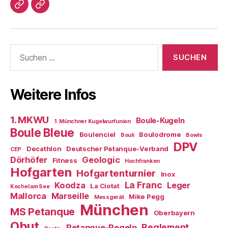
Impressum/DatSchutz
Beliebte
Boule-
Kugeln
Suchen
nach:
Weitere Infos
1. MKWU
Boule-Kugeln
1. Münchner Kugelwurfunion
Boule Bleue
Boulenciel
Boulodrome
Bouli
Bowls
DPV
Decathlon
Deutscher Petanque-Verband
CEP
Dörhöfer
Geologic
Fitness
Hochfranken
Hofgarten
Hofgartenturnier
Inox
La Franc
Koodza
Leger
La Ciotat
Kochel am See
Mallorca
Marseille
Mike Pegg
Messgerät
München
MS Petanque
Oberbayern
Obut
Reglement
Petanque-Regeln