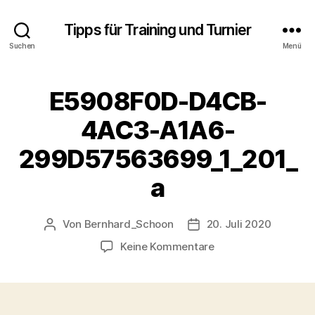
Tipps für Training und Turnier
Suchen
Menü
E5908F0D-D4CB-
4AC3-A1A6-
299D57563699_1_201_
a
Von
Bernhard_Schoon
20. Juli 2020
Beitragsautor
Veröffentlichungsdatu
zu
Keine Kommentare
E5908F0D-
D4CB-
4AC3-
A1A6-