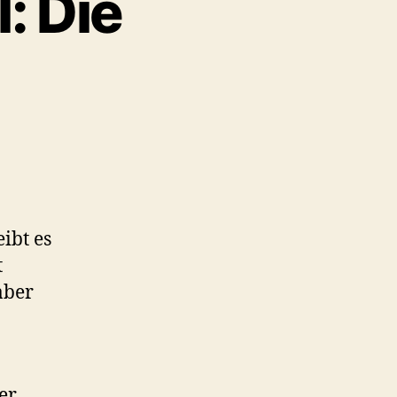
: Die
eibt es
t
aber
er