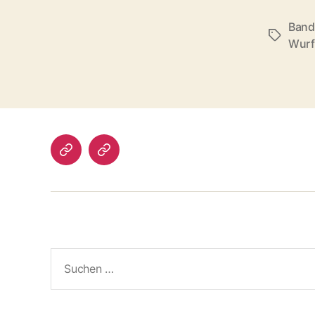
Ban
Schlagwö
Wurf
Impressum/DatSchutz
Beliebte
Boule-
Kugeln
Suchen
nach: