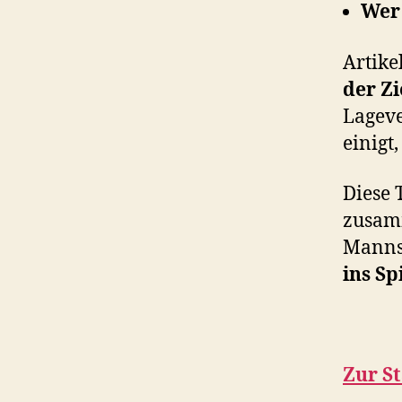
Wer 
Artike
der Zi
Lageve
einigt,
Diese 
zusam
Mannsc
ins Sp
Zur St