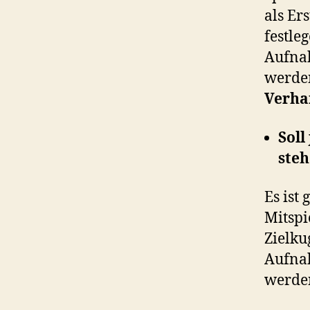
als Er
festle
Aufnah
werden
Verha
Soll
ste
Es ist
Mitspie
Zielku
Aufnah
werde