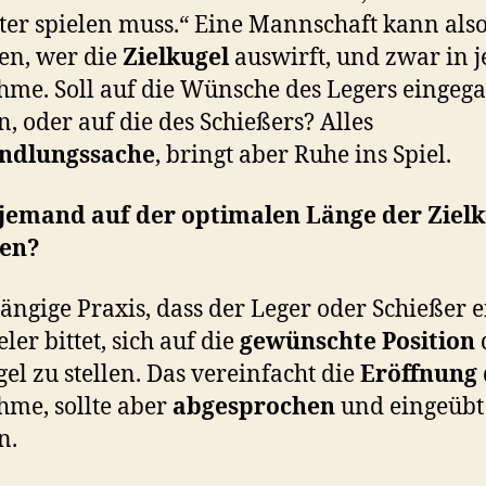
ster spielen muss.“ Eine Mannschaft kann als
gen, wer die
Zielkugel
auswirft, und zwar in j
me. Soll auf die Wünsche des Legers eingeg
, oder auf die des Schießers? Alles
ndlungssache
, bringt aber Ruhe ins Spiel.
 jemand auf der optimalen Länge der Ziel
hen?
 gängige Praxis, dass der Leger oder Schießer 
ler bittet, sich auf die
gewünschte Position
gel zu stellen. Das vereinfacht die
Eröffnung
me, sollte aber
abgesprochen
und eingeübt
n.