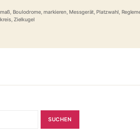
dmaß
,
Boulodrome
,
markieren
,
Messgerät
,
Platzwahl
,
Reglem
rter
kreis
,
Zielkugel