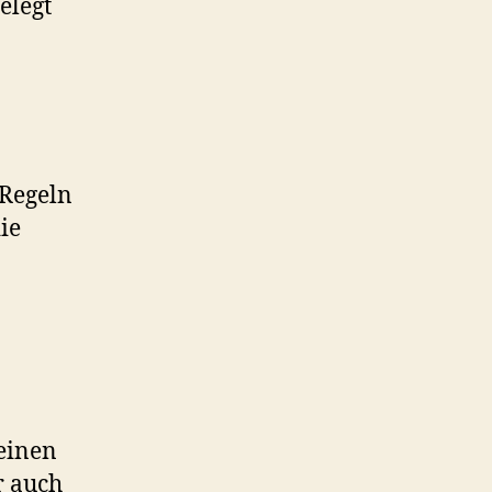
elegt
 Regeln
ie
einen
r auch