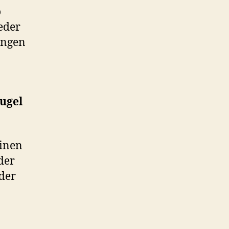
o
eder
angen
kugel
einen
der
der