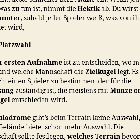
was zu tun ist, nimmt die
Hektik
ab. Du wirst
annter
, sobald jeder Spieler weiß, was von i
et wird,
Platzwahl
er
ersten Aufnahme
ist zu entscheiden, wo 
 und welche Mannschaft die
Zielkugel
legt. Es 
ch, einen Spieler zu bestimmen, der für die
sung
zuständig ist, die meistens mit
Münze o
gel
entschieden wird.
ulodrome
gibt’s beim Terrain keine Auswahl,
 Gelände bietet schon mehr Auswahl. Die
haft sollte festlegen,
welches Terrain
bevor