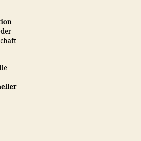
tion
eder
chaft
lle
eller
.