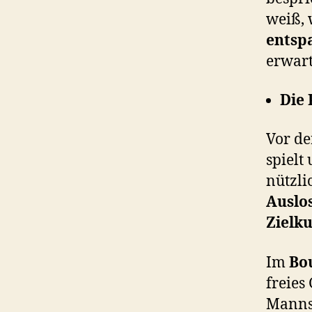
weiß, 
entsp
erwart
Die 
Vor d
spielt
nützli
Auslo
Zielku
Im
Bo
freies
Mannsc