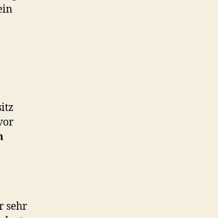
ein
itz
vor
n
r sehr