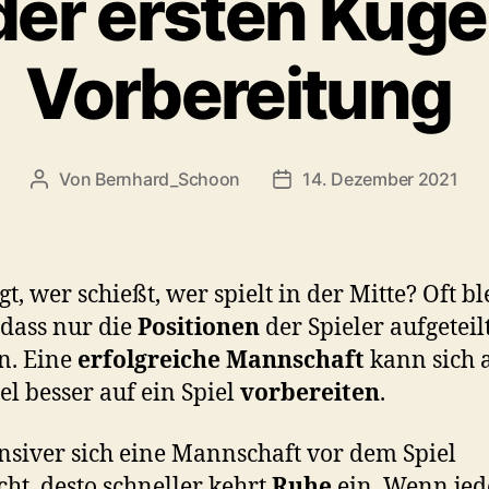
der ersten Kugel
Vorbereitung
Von
Bernhard_Schoon
14. Dezember 2021
Beitragsautor
Veröffentlichungsdatum
t, wer schießt, wer spielt in der Mitte? Oft bl
 dass nur die
Positionen
der Spieler aufgeteil
n. Eine
erfolgreiche Mannschaft
kann sich 
iel besser auf ein Spiel
vorbereiten
.
ensiver sich eine Mannschaft vor dem Spiel
cht, desto schneller kehrt
Ruhe
ein. Wenn jed