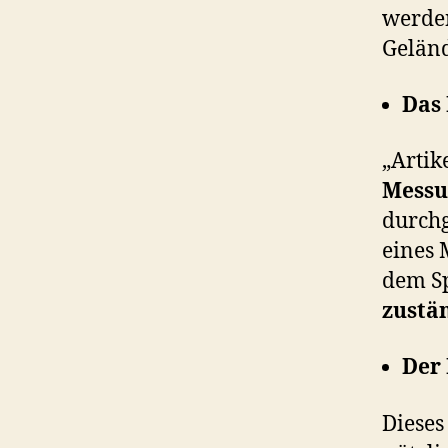
werden
Gelän
Das
„Artik
Messu
durchg
eines 
dem Sp
zustä
Der
Dieses 