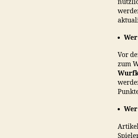
nützli
werden
aktuali
Wer
Vor de
zum Wu
Wurfk
werden
Punkte
Wer 
Artike
Spiele