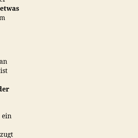
etwas
hm
man
ist
der
 ein
zugt