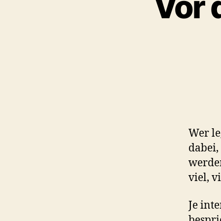
Vor 
Wer leg
dabei,
werde
viel, v
Je int
bespri