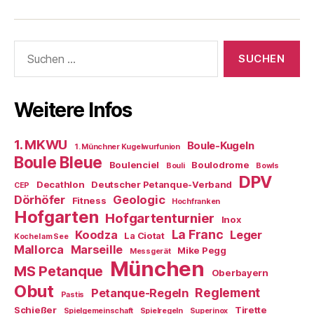
Boule-
Kugeln
Suchen
nach:
Weitere Infos
1. MKWU
Boule-Kugeln
1. Münchner Kugelwurfunion
Boule Bleue
Boulenciel
Boulodrome
Bouli
Bowls
DPV
Decathlon
Deutscher Petanque-Verband
CEP
Dörhöfer
Geologic
Fitness
Hochfranken
Hofgarten
Hofgartenturnier
Inox
La Franc
Koodza
Leger
La Ciotat
Kochel am See
Mallorca
Marseille
Mike Pegg
Messgerät
München
MS Petanque
Oberbayern
Obut
Reglement
Petanque-Regeln
Pastis
Schießer
Tirette
Spielgemeinschaft
Spielregeln
Superinox