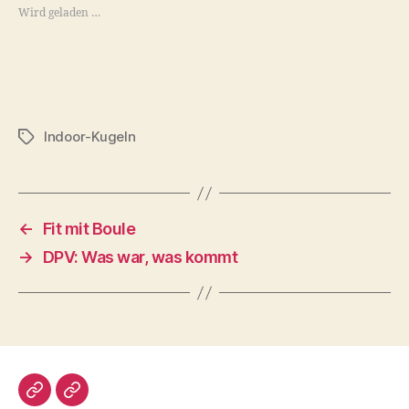
Wird geladen …
Indoor-Kugeln
Schlagwörter
←
Fit mit Boule
→
DPV: Was war, was kommt
Impressum/DatSchutz
Beliebte