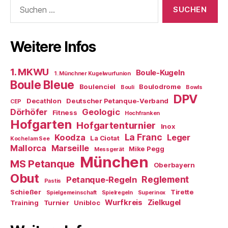
Suchen
nach:
Weitere Infos
1. MKWU
Boule-Kugeln
1. Münchner Kugelwurfunion
Boule Bleue
Boulenciel
Boulodrome
Bouli
Bowls
DPV
Decathlon
Deutscher Petanque-Verband
CEP
Dörhöfer
Geologic
Fitness
Hochfranken
Hofgarten
Hofgartenturnier
Inox
La Franc
Koodza
Leger
La Ciotat
Kochel am See
Mallorca
Marseille
Mike Pegg
Messgerät
München
MS Petanque
Oberbayern
Obut
Reglement
Petanque-Regeln
Pastis
Schießer
Tirette
Spielgemeinschaft
Spielregeln
Superinox
Wurfkreis
Zielkugel
Training
Turnier
Unibloc