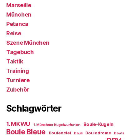
Marseille
München
Petanca
Reise
Szene München
Tagebuch
Taktik
Training
Turniere
Zubehör
Schlagwörter
1. MKWU
Boule-Kugeln
1. Münchner Kugelwurfunion
Boule Bleue
Boulenciel
Boulodrome
Bouli
Bowls