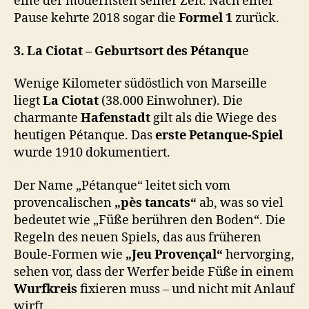
eine der modernsten seiner Zeit. Nach einer
Pause kehrte 2018 sogar die
Formel 1
zurück.
3. La Ciotat – Geburtsort des Pétanqu
e
Wenige Kilometer südöstlich von Marseille
liegt
La Ciotat
(38.000 Einwohner). Die
charmante
Hafenstadt
gilt als die Wiege des
heutigen Pétanque. Das
erste Petanque-Spiel
wurde 1910 dokumentiert.
Der Name „Pétanque“ leitet sich vom
provencalischen
„pès tancats“
ab, was so viel
bedeutet wie „Füße berühren den Boden“. Die
Regeln des neuen Spiels, das aus früheren
Boule-Formen wie
„Jeu Provençal“
hervorging,
sehen vor, dass der Werfer beide Füße in einem
Wurfkreis
fixieren muss – und nicht mit Anlauf
wirft.