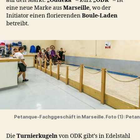
auf den Markt:
„Oddeka“
– kurz
„ODK“
– ist
eine neue Marke aus
Marseille
, wo der
Initiator einen florierenden
Boule-Laden
betreibt.
Petanque-Fachggeschäft in Marseille. Foto (1): Pet
Die
Turnierkugeln
von ODK gibt’s in Edelstahl