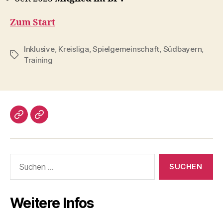
Zum Start
Inklusive
,
Kreisliga
,
Spielgemeinschaft
,
Südbayern
,
Schlagwörter
Training
Impressum/DatSchutz
Beliebte
Boule-
Kugeln
Suchen
nach:
Weitere Infos