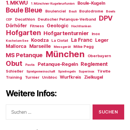
1. MKWU
Boule-Kugeln
1. Münchner Kugelwurfunion
Boule Bleue
Boulenciel
Boulodrome
Bouli
Bowls
DPV
Decathlon
Deutscher Petanque-Verband
CEP
Dörhöfer
Geologic
Fitness
Hochfranken
Hofgarten
Hofgartenturnier
Inox
La Franc
Koodza
Leger
La Ciotat
Kochel am See
Mallorca
Marseille
Mike Pegg
Messgerät
München
MS Petanque
Oberbayern
Obut
Reglement
Petanque-Regeln
Pastis
Schießer
Tirette
Spielgemeinschaft
Spielregeln
Superinox
Wurfkreis
Zielkugel
Training
Turnier
Unibloc
Weitere Infos:
Suchen
nach: