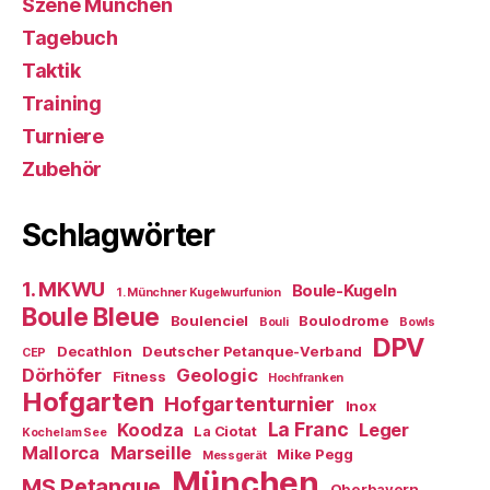
Szene München
Tagebuch
Taktik
Training
Turniere
Zubehör
Schlagwörter
1. MKWU
Boule-Kugeln
1. Münchner Kugelwurfunion
Boule Bleue
Boulenciel
Boulodrome
Bouli
Bowls
DPV
Decathlon
Deutscher Petanque-Verband
CEP
Dörhöfer
Geologic
Fitness
Hochfranken
Hofgarten
Hofgartenturnier
Inox
La Franc
Koodza
Leger
La Ciotat
Kochel am See
Mallorca
Marseille
Mike Pegg
Messgerät
München
MS Petanque
Oberbayern