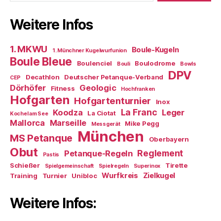
Weitere Infos
1. MKWU
Boule-Kugeln
1. Münchner Kugelwurfunion
Boule Bleue
Boulenciel
Boulodrome
Bouli
Bowls
DPV
Decathlon
Deutscher Petanque-Verband
CEP
Dörhöfer
Geologic
Fitness
Hochfranken
Hofgarten
Hofgartenturnier
Inox
La Franc
Koodza
Leger
La Ciotat
Kochel am See
Mallorca
Marseille
Mike Pegg
Messgerät
München
MS Petanque
Oberbayern
Obut
Reglement
Petanque-Regeln
Pastis
Schießer
Tirette
Spielgemeinschaft
Spielregeln
Superinox
Wurfkreis
Zielkugel
Training
Turnier
Unibloc
Weitere Infos: