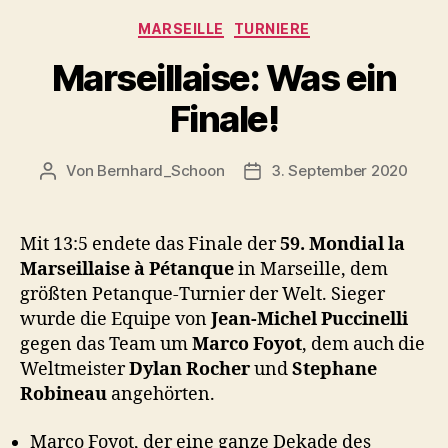
Kategorien
MARSEILLE
TURNIERE
Marseillaise: Was ein
Finale!
Von
Bernhard_Schoon
3. September 2020
Beitragsautor
Veröffentlichungsdatum
Mit 13:5 endete das Finale der
59. Mondial la
Marseillaise à Pétanque
in Marseille, dem
größten Petanque-Turnier der Welt. Sieger
wurde die Equipe von
Jean-Michel Puccinelli
gegen das Team um
Marco Foyot
, dem auch die
Weltmeister
Dylan Rocher
und
Stephane
Robineau
angehörten.
Marco Foyot, der eine ganze Dekade des