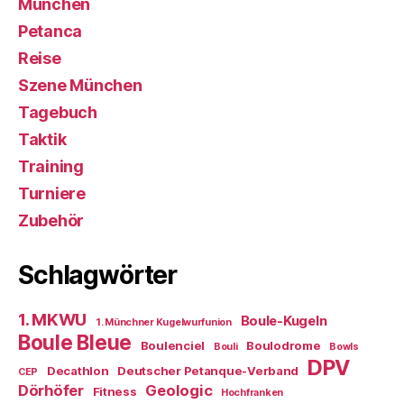
München
Petanca
Reise
Szene München
Tagebuch
Taktik
Training
Turniere
Zubehör
Schlagwörter
1. MKWU
Boule-Kugeln
1. Münchner Kugelwurfunion
Boule Bleue
Boulenciel
Boulodrome
Bouli
Bowls
DPV
Decathlon
Deutscher Petanque-Verband
CEP
Dörhöfer
Geologic
Fitness
Hochfranken