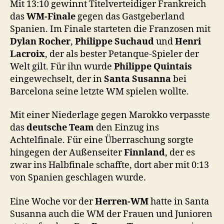
Mit 13:10 gewinnt Titelverteidiger Frankreich
das
WM-Finale
gegen das Gastgeberland
Spanien.
Im Finale starteten die Franzosen mit
Dylan Rocher
,
Philippe Suchaud
und
Henri
Lacroix
, der als bester Petanque-Spieler der
Welt gilt. Für ihn wurde
Philippe Quintais
eingewechselt, der in
Santa Susanna
bei
Barcelona seine letzte WM spielen wollte.
Mit einer Niederlage gegen Marokko verpasste
das
deutsche Team
den Einzug ins
Achtelfinale. Für eine Überraschung sorgte
hingegen der Außenseiter
Finnland
, der es
zwar ins Halbfinale schaffte, dort aber mit 0:13
von Spanien geschlagen wurde.
Eine Woche vor der
Herren-WM
hatte in Santa
Susanna auch die WM der Frauen und Junioren