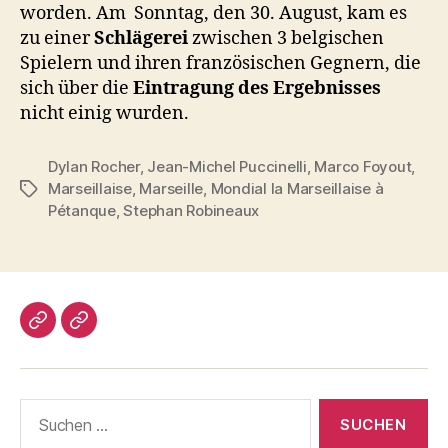
worden. Am
Sonntag, den 30. August, kam es
zu einer
Schlägerei
zwischen 3 belgischen
Spielern und ihren französischen Gegnern, die
sich über die
Eintragung des Ergebnisses
nicht einig wurden.
Dylan Rocher
,
Jean-Michel Puccinelli
,
Marco Foyout
,
Marseillaise
,
Marseille
,
Mondial la Marseillaise à
Schlagwörter
Pétanque
,
Stephan Robineaux
Impressum/DatSchutz
Beliebte
Boule-
Kugeln
Suchen
nach: