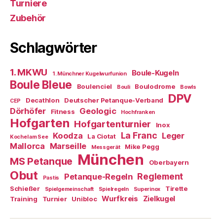
Turniere
Zubehör
Schlagwörter
1. MKWU
Boule-Kugeln
1. Münchner Kugelwurfunion
Boule Bleue
Boulenciel
Boulodrome
Bouli
Bowls
DPV
Decathlon
Deutscher Petanque-Verband
CEP
Dörhöfer
Geologic
Fitness
Hochfranken
Hofgarten
Hofgartenturnier
Inox
La Franc
Koodza
Leger
La Ciotat
Kochel am See
Mallorca
Marseille
Mike Pegg
Messgerät
München
MS Petanque
Oberbayern
Obut
Reglement
Petanque-Regeln
Pastis
Schießer
Tirette
Spielgemeinschaft
Spielregeln
Superinox
Wurfkreis
Zielkugel
Training
Turnier
Unibloc