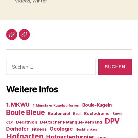
Videos
,
Winter
Impressum/DatSchutz
Beliebte
Boule-
Kugeln
Suchen
nach:
Weitere Infos
1. MKWU
Boule-Kugeln
1. Münchner Kugelwurfunion
Boule Bleue
Boulenciel
Boulodrome
Bouli
Bowls
DPV
Decathlon
Deutscher Petanque-Verband
CEP
Dörhöfer
Geologic
Fitness
Hochfranken
Hofgarten
Hofgartenturnier
Inox