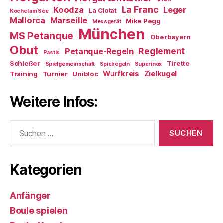
La Franc
Koodza
Leger
La Ciotat
Kochel am See
Mallorca
Marseille
Mike Pegg
Messgerät
München
MS Petanque
Oberbayern
Obut
Reglement
Petanque-Regeln
Pastis
Schießer
Tirette
Spielgemeinschaft
Spielregeln
Superinox
Wurfkreis
Zielkugel
Training
Turnier
Unibloc
Weitere Infos:
Suchen
nach:
Kategorien
Anfänger
Boule spielen