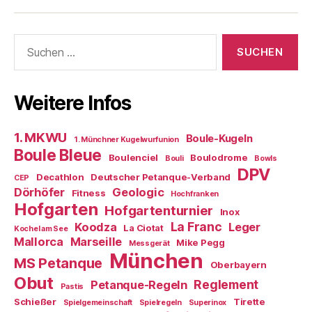
Boule-
Kugeln
Suchen
nach:
Weitere Infos
1. MKWU
Boule-Kugeln
1. Münchner Kugelwurfunion
Boule Bleue
Boulenciel
Boulodrome
Bouli
Bowls
DPV
Decathlon
Deutscher Petanque-Verband
CEP
Dörhöfer
Geologic
Fitness
Hochfranken
Hofgarten
Hofgartenturnier
Inox
La Franc
Koodza
Leger
La Ciotat
Kochel am See
Mallorca
Marseille
Mike Pegg
Messgerät
München
MS Petanque
Oberbayern
Obut
Reglement
Petanque-Regeln
Pastis
Schießer
Tirette
Spielgemeinschaft
Spielregeln
Superinox