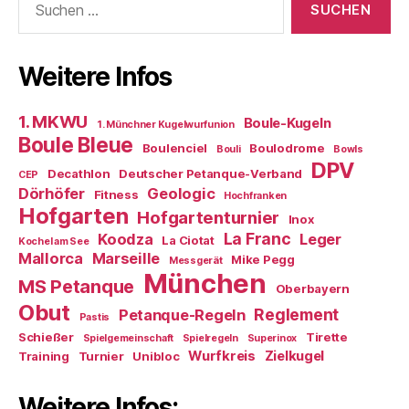
nach:
Weitere Infos
1. MKWU
Boule-Kugeln
1. Münchner Kugelwurfunion
Boule Bleue
Boulenciel
Boulodrome
Bouli
Bowls
DPV
Decathlon
Deutscher Petanque-Verband
CEP
Dörhöfer
Geologic
Fitness
Hochfranken
Hofgarten
Hofgartenturnier
Inox
La Franc
Koodza
Leger
La Ciotat
Kochel am See
Mallorca
Marseille
Mike Pegg
Messgerät
München
MS Petanque
Oberbayern
Obut
Reglement
Petanque-Regeln
Pastis
Schießer
Tirette
Spielgemeinschaft
Spielregeln
Superinox
Wurfkreis
Zielkugel
Training
Turnier
Unibloc
Weitere Infos: