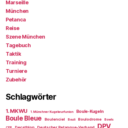
Marseille
München
Petanca
Reise
Szene München
Tagebuch
Taktik
Training
Turniere
Zubehör
Schlagwörter
1. MKWU
Boule-Kugeln
1. Münchner Kugelwurfunion
Boule Bleue
Boulenciel
Boulodrome
Bouli
Bowls
DPV
Decathlon
Deutscher Petanque-Verband
CEP