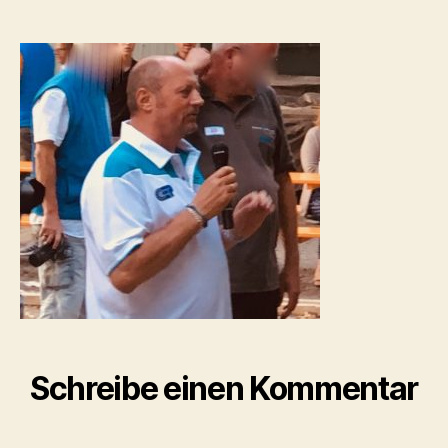
bei
einem
Hofgartenturnier
in
München
Schreibe einen Kommentar