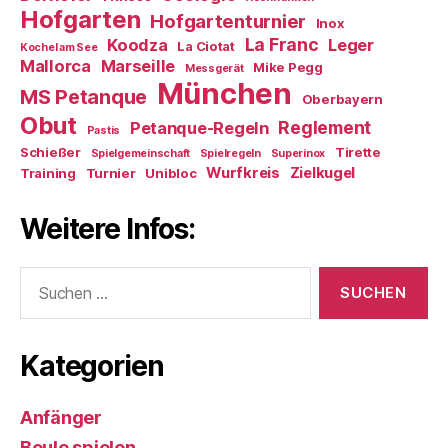
Hofgarten
Hofgartenturnier
Inox
La Franc
Koodza
Leger
La Ciotat
Kochel am See
Mallorca
Marseille
Mike Pegg
Messgerät
München
MS Petanque
Oberbayern
Obut
Reglement
Petanque-Regeln
Pastis
Schießer
Tirette
Spielgemeinschaft
Spielregeln
Superinox
Wurfkreis
Zielkugel
Training
Turnier
Unibloc
Weitere Infos:
Suchen
nach:
Kategorien
Anfänger
Boule spielen