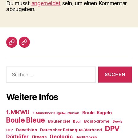
Du musst
angemeldet
sein, um einen Kommentar
abzugeben.
Impressum/DatSchutz
Beliebte
Boule-
Kugeln
Suchen
nach:
Weitere Infos
1. MKWU
Boule-Kugeln
1. Münchner Kugelwurfunion
Boule Bleue
Boulenciel
Boulodrome
Bouli
Bowls
DPV
Decathlon
Deutscher Petanque-Verband
CEP
Dörhöfer
Geologic
Fitness
Hochfranken