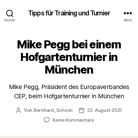
Tipps für Training und Turnier
Suchen
Menü
Mike Pegg bei einem
Hofgartenturnier in
München
Mike Pegg, Präsident des Europaverbandes
CEP, beim Hofgartenturnier in München
Von
Bernhard_Schoon
22. August 2021
Beitragsautor
Veröffentlichungsdatum
zu
Keine Kommentare
Mike
Pegg