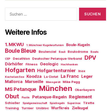
Kugeln
Suchen
nach:
Weitere Infos
1. MKWU
Boule-Kugeln
1. Münchner Kugelwurfunion
Boule Bleue
Boulenciel
Boulodrome
Bouli
Bowls
DPV
Decathlon
Deutscher Petanque-Verband
CEP
Dörhöfer
Geologic
Fitness
Hochfranken
Hofgarten
Hofgartenturnier
Inox
La Franc
Koodza
Leger
La Ciotat
Kochel am See
Mallorca
Marseille
Mike Pegg
Messgerät
München
MS Petanque
Oberbayern
Obut
Reglement
Petanque-Regeln
Pastis
Schießer
Tirette
Spielgemeinschaft
Spielregeln
Superinox
Wurfkreis
Zielkugel
Training
Turnier
Unibloc