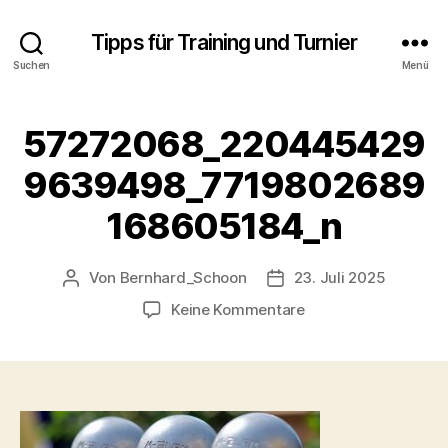
Tipps für Training und Turnier
Suchen
Menü
57272068_220445429
9639498_7719802689
168605184_n
Von
Bernhard_Schoon
23. Juli 2025
Beitragsautor
Veröffentlichungsdatu
zu
Keine Kommentare
57272068_2204454