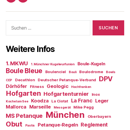
Impressum/DatSchutz
Beliebte
Boule-
Kugeln
Suchen
nach:
Weitere Infos
1. MKWU
Boule-Kugeln
1. Münchner Kugelwurfunion
Boule Bleue
Boulenciel
Boulodrome
Bouli
Bowls
DPV
Decathlon
Deutscher Petanque-Verband
CEP
Dörhöfer
Geologic
Fitness
Hochfranken
Hofgarten
Hofgartenturnier
Inox
La Franc
Koodza
Leger
La Ciotat
Kochel am See
Mallorca
Marseille
Mike Pegg
Messgerät
München
MS Petanque
Oberbayern
Obut
Reglement
Petanque-Regeln
Pastis