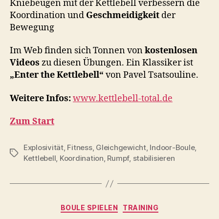
Kniebeugen mit der Kettlebell verbessern die
Koordination und
Geschmeidigkeit
der
Bewegung
Im Web finden sich Tonnen von
kostenlosen
Videos
zu diesen Übungen. Ein Klassiker ist
„Enter the Kettlebell“
von Pavel Tsatsouline.
Weitere Infos:
www.kettlebell-total.de
Zum Start
Explosivität
,
Fitness
,
Gleichgewicht
,
Indoor-Boule
,
Schlagwörter
Kettlebell
,
Koordination
,
Rumpf
,
stabilisieren
Kategorien
BOULE SPIELEN
TRAINING