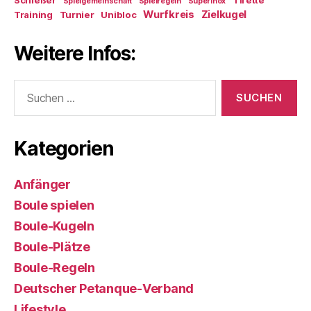
Schießer
Tirette
Spielgemeinschaft
Spielregeln
Superinox
Wurfkreis
Zielkugel
Training
Turnier
Unibloc
Weitere Infos:
Suchen
nach:
Kategorien
Anfänger
Boule spielen
Boule-Kugeln
Boule-Plätze
Boule-Regeln
Deutscher Petanque-Verband
Lifestyle