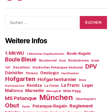
Boule-
Kugeln
Suchen
nach:
Weitere Infos
1. MKWU
Boule-Kugeln
1. Münchner Kugelwurfunion
Boule Bleue
Boulenciel
Boulodrome
Bouli
Bowls
DPV
Decathlon
Deutscher Petanque-Verband
CEP
Dörhöfer
Geologic
Fitness
Hochfranken
Hofgarten
Hofgartenturnier
Inox
La Franc
Koodza
Leger
La Ciotat
Kochel am See
Mallorca
Marseille
Mike Pegg
Messgerät
München
MS Petanque
Oberbayern
Obut
Reglement
Petanque-Regeln
Pastis