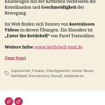
Kniebeugen mit der Kettlebell verbessern die
Koordination und
Geschmeidigkeit
der
Bewegung
Im Web finden sich Tonnen von
kostenlosen
Videos
zu diesen Übungen. Ein Klassiker ist
„Enter the Kettlebell“
von Pavel Tsatsouline.
Weitere Infos:
www.kettlebell-total.de
Zum Start
Explosivität
,
Fitness
,
Gleichgewicht
,
Indoor-Boule
,
Schlagwörter
Kettlebell
,
Koordination
,
Rumpf
,
stabilisieren
Impressum/DatSchutz
Beliebte