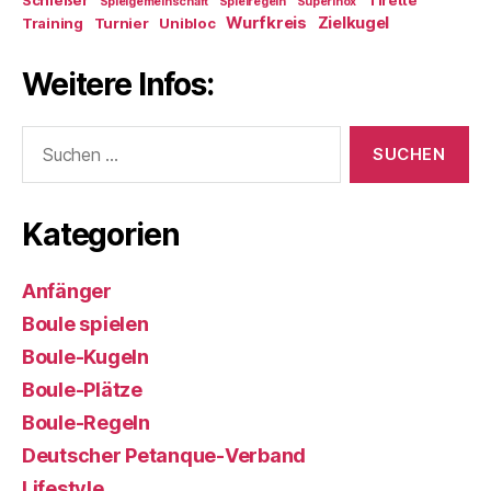
Schießer
Tirette
Spielgemeinschaft
Spielregeln
Superinox
Wurfkreis
Zielkugel
Training
Turnier
Unibloc
Weitere Infos:
Suchen
nach:
Kategorien
Anfänger
Boule spielen
Boule-Kugeln
Boule-Plätze
Boule-Regeln
Deutscher Petanque-Verband
Lifestyle