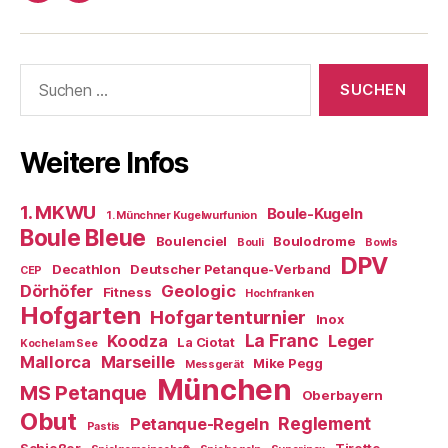
Boule-
Kugeln
Suchen
nach:
Weitere Infos
1. MKWU
Boule-Kugeln
1. Münchner Kugelwurfunion
Boule Bleue
Boulenciel
Boulodrome
Bouli
Bowls
DPV
Decathlon
Deutscher Petanque-Verband
CEP
Dörhöfer
Geologic
Fitness
Hochfranken
Hofgarten
Hofgartenturnier
Inox
La Franc
Koodza
Leger
La Ciotat
Kochel am See
Mallorca
Marseille
Mike Pegg
Messgerät
München
MS Petanque
Oberbayern
Obut
Reglement
Petanque-Regeln
Pastis