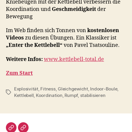
Kniebeugen mit der Kettlebell verbessern die
Koordination und
Geschmeidigkeit
der
Bewegung
Im Web finden sich Tonnen von
kostenlosen
Videos
zu diesen Übungen. Ein Klassiker ist
„Enter the Kettlebell“
von Pavel Tsatsouline.
Weitere Infos:
www.kettlebell-total.de
Zum Start
Explosivität
,
Fitness
,
Gleichgewicht
,
Indoor-Boule
,
Schlagwörter
Kettlebell
,
Koordination
,
Rumpf
,
stabilisieren
Impressum/DatSchutz
Beliebte