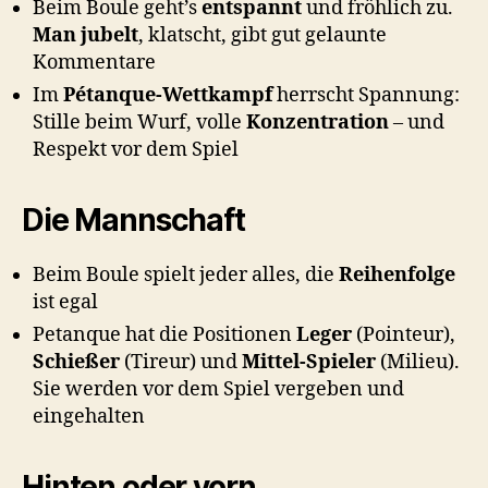
Beim Boule geht’s
entspannt
und fröhlich zu.
Man jubelt
, klatscht, gibt gut gelaunte
Kommentare
Im
Pétanque-Wettkampf
herrscht Spannung:
Stille beim Wurf, volle
Konzentration
– und
Respekt vor dem Spiel
Die Mannschaft
Beim Boule spielt jeder alles, die
Reihenfolge
ist egal
Petanque hat die Positionen
Leger
(Pointeur),
Schießer
(Tireur) und
Mittel-Spieler
(Milieu).
Sie werden vor dem Spiel vergeben und
eingehalten
Hinten oder vorn