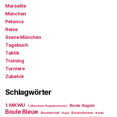
Marseille
München
Petanca
Reise
Szene München
Tagebuch
Taktik
Training
Turniere
Zubehör
Schlagwörter
1. MKWU
Boule-Kugeln
1. Münchner Kugelwurfunion
Boule Bleue
Boulenciel
Boulodrome
Bouli
Bowls