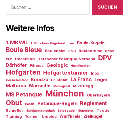
Suchen
nach:
Weitere Infos
1. MKWU
Boule-Kugeln
1. Münchner Kugelwurfunion
Boule Bleue
Boulenciel
Boulodrome
Bouli
Bowls
DPV
Decathlon
Deutscher Petanque-Verband
CEP
Dörhöfer
Geologic
Fitness
Hochfranken
Hofgarten
Hofgartenturnier
Inox
La Franc
Koodza
Leger
La Ciotat
Kochel am See
Mallorca
Marseille
Mike Pegg
Messgerät
München
MS Petanque
Oberbayern
Obut
Reglement
Petanque-Regeln
Pastis
Schießer
Tirette
Spielgemeinschaft
Spielregeln
Superinox
Wurfkreis
Zielkugel
Training
Turnier
Unibloc