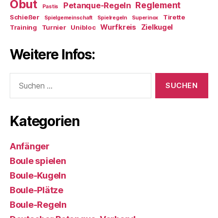
Obut
Reglement
Petanque-Regeln
Pastis
Schießer
Tirette
Spielgemeinschaft
Spielregeln
Superinox
Wurfkreis
Zielkugel
Training
Turnier
Unibloc
Weitere Infos:
Suchen
nach:
Kategorien
Anfänger
Boule spielen
Boule-Kugeln
Boule-Plätze
Boule-Regeln