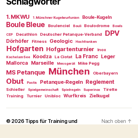
Schlagwörter
1. MKWU
Boule-Kugeln
1. Münchner Kugelwurfunion
Boule Bleue
Boulenciel
Boulodrome
Bouli
Bowls
DPV
Decathlon
Deutscher Petanque-Verband
CEP
Dörhöfer
Geologic
Fitness
Hochfranken
Hofgarten
Hofgartenturnier
Inox
La Franc
Koodza
Leger
La Ciotat
Kochel am See
Mallorca
Marseille
Mike Pegg
Messgerät
München
MS Petanque
Oberbayern
Obut
Reglement
Petanque-Regeln
Pastis
Schießer
Tirette
Spielgemeinschaft
Spielregeln
Superinox
Wurfkreis
Zielkugel
Training
Turnier
Unibloc
© 2026
Tipps für Training und
Nach oben
↑
Turnier