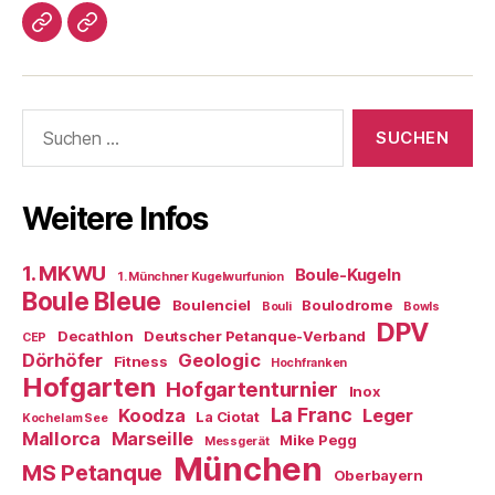
Impressum/DatSchutz
Beliebte
Boule-
Kugeln
Suchen
nach:
Weitere Infos
1. MKWU
Boule-Kugeln
1. Münchner Kugelwurfunion
Boule Bleue
Boulenciel
Boulodrome
Bouli
Bowls
DPV
Decathlon
Deutscher Petanque-Verband
CEP
Dörhöfer
Geologic
Fitness
Hochfranken
Hofgarten
Hofgartenturnier
Inox
La Franc
Koodza
Leger
La Ciotat
Kochel am See
Mallorca
Marseille
Mike Pegg
Messgerät
München
MS Petanque
Oberbayern