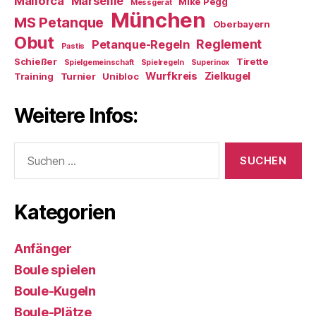
Mallorca
Marseille
Mike Pegg
Messgerät
München
MS Petanque
Oberbayern
Obut
Reglement
Petanque-Regeln
Pastis
Schießer
Tirette
Spielgemeinschaft
Spielregeln
Superinox
Wurfkreis
Zielkugel
Training
Turnier
Unibloc
Weitere Infos:
Suchen
nach:
Kategorien
Anfänger
Boule spielen
Boule-Kugeln
Boule-Plätze