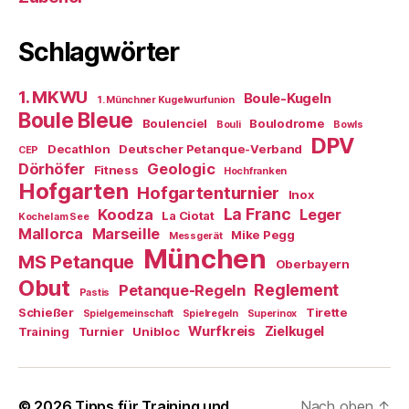
Schlagwörter
1. MKWU
Boule-Kugeln
1. Münchner Kugelwurfunion
Boule Bleue
Boulenciel
Boulodrome
Bouli
Bowls
DPV
Decathlon
Deutscher Petanque-Verband
CEP
Dörhöfer
Geologic
Fitness
Hochfranken
Hofgarten
Hofgartenturnier
Inox
La Franc
Koodza
Leger
La Ciotat
Kochel am See
Mallorca
Marseille
Mike Pegg
Messgerät
München
MS Petanque
Oberbayern
Obut
Reglement
Petanque-Regeln
Pastis
Schießer
Tirette
Spielgemeinschaft
Spielregeln
Superinox
Wurfkreis
Zielkugel
Training
Turnier
Unibloc
© 2026
Tipps für Training und
Nach oben
↑