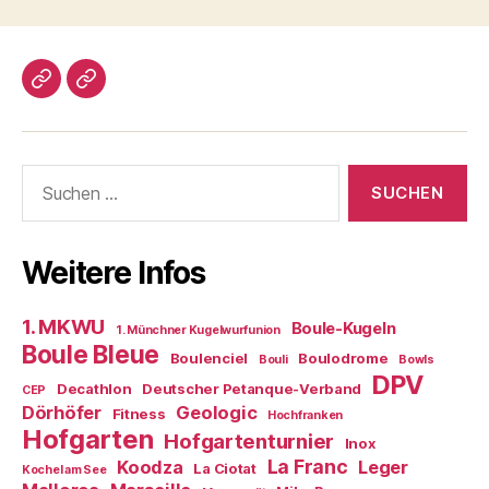
Impressum/DatSchutz
Beliebte
Boule-
Kugeln
Suchen
nach:
Weitere Infos
1. MKWU
Boule-Kugeln
1. Münchner Kugelwurfunion
Boule Bleue
Boulenciel
Boulodrome
Bouli
Bowls
DPV
Decathlon
Deutscher Petanque-Verband
CEP
Dörhöfer
Geologic
Fitness
Hochfranken
Hofgarten
Hofgartenturnier
Inox
La Franc
Koodza
Leger
La Ciotat
Kochel am See