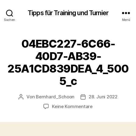
Tipps für Training und Turnier
Suchen
Menü
04EBC227-6C66-
40D7-AB39-
25A1CD839DEA_4_500
5_c
Von
Bernhard_Schoon
28. Juni 2022
Beitragsautor
Veröffentlichungsdatum
zu
Keine Kommentare
04EBC227-
6C66-
40D7-
AB39-