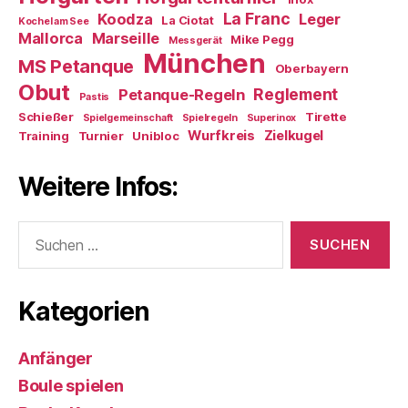
La Franc
Koodza
Leger
La Ciotat
Kochel am See
Mallorca
Marseille
Mike Pegg
Messgerät
München
MS Petanque
Oberbayern
Obut
Reglement
Petanque-Regeln
Pastis
Schießer
Tirette
Spielgemeinschaft
Spielregeln
Superinox
Wurfkreis
Zielkugel
Training
Turnier
Unibloc
Weitere Infos:
Suchen
nach:
Kategorien
Anfänger
Boule spielen