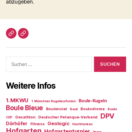
abzugeben.
Impressum/DatSchutz
Beliebte
Boule-
Kugeln
Suchen
nach:
Weitere Infos
1. MKWU
Boule-Kugeln
1. Münchner Kugelwurfunion
Boule Bleue
Boulenciel
Boulodrome
Bouli
Bowls
DPV
Decathlon
Deutscher Petanque-Verband
CEP
Dörhöfer
Geologic
Fitness
Hochfranken
Hofgarten
Hofgartenturnier
Inox