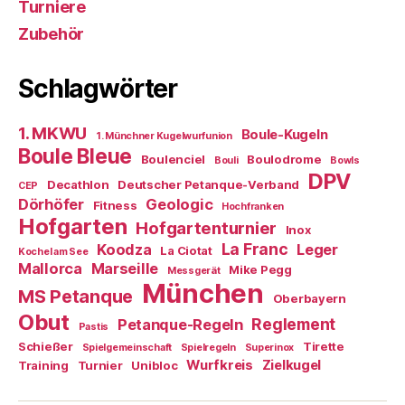
Turniere
Zubehör
Schlagwörter
1. MKWU
Boule-Kugeln
1. Münchner Kugelwurfunion
Boule Bleue
Boulenciel
Boulodrome
Bouli
Bowls
DPV
Decathlon
Deutscher Petanque-Verband
CEP
Dörhöfer
Geologic
Fitness
Hochfranken
Hofgarten
Hofgartenturnier
Inox
La Franc
Koodza
Leger
La Ciotat
Kochel am See
Mallorca
Marseille
Mike Pegg
Messgerät
München
MS Petanque
Oberbayern
Obut
Reglement
Petanque-Regeln
Pastis
Schießer
Tirette
Spielgemeinschaft
Spielregeln
Superinox
Wurfkreis
Zielkugel
Training
Turnier
Unibloc