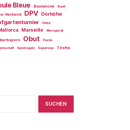
oule Bleue
Boulenciel
Bouli
DPV
Dörhöfer
ue-Verband
fgartenturnier
Inox
Mallorca
Marseille
Messgerät
Obut
berbayern
Pastis
Tirette
einschaft
Spielregeln
Superinox