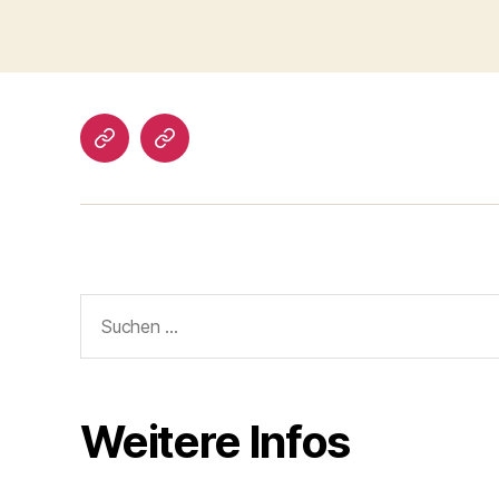
Impressum/DatSchutz
Beliebte
Boule-
Kugeln
Suchen
nach:
Weitere Infos