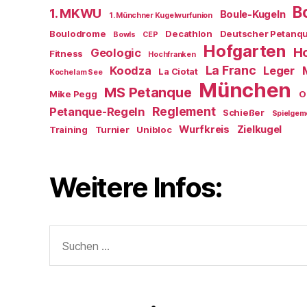
B
1. MKWU
Boule-Kugeln
1. Münchner Kugelwurfunion
Boulodrome
Decathlon
Deutscher Petanq
Bowls
CEP
Hofgarten
Ho
Geologic
Fitness
Hochfranken
La Franc
Koodza
Leger
La Ciotat
Kochel am See
München
MS Petanque
Mike Pegg
O
Reglement
Petanque-Regeln
Schießer
Spielgem
Wurfkreis
Zielkugel
Training
Turnier
Unibloc
Weitere Infos:
Suchen
nach: