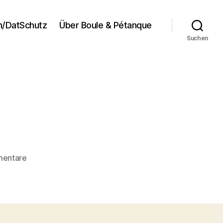
/DatSchutz
Über Boule & Pétanque
Suchen
zu
mentare
IMG_3766