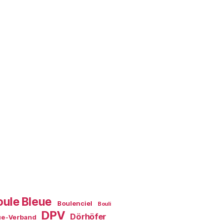
oule Bleue
Boulenciel
Bouli
DPV
Dörhöfer
ue-Verband