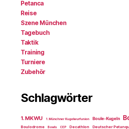
Petanca
Reise
Szene München
Tagebuch
Taktik
Training
Turniere
Zubehör
Schlagwörter
B
1. MKWU
Boule-Kugeln
1. Münchner Kugelwurfunion
Boulodrome
Decathlon
Deutscher Petanq
Bowls
CEP