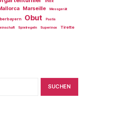
fgartenturnier
Inox
Mallorca
Marseille
Messgerät
Obut
berbayern
Pastis
Tirette
einschaft
Spielregeln
Superinox