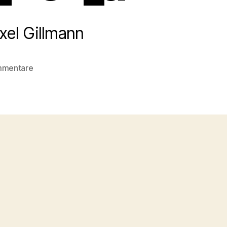
xel Gillmann
zu
mmentare
B326728A-
ECE8-
4499-
AF82-
3B17563FDB50_1_201_a