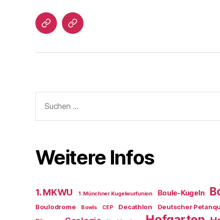
Impressum/DatSchutz
Beliebte
Boule-
Kugeln
Suchen
nach:
Weitere Infos
B
1. MKWU
Boule-Kugeln
1. Münchner Kugelwurfunion
Boulodrome
Decathlon
Deutscher Petanq
Bowls
CEP
Hofgarten