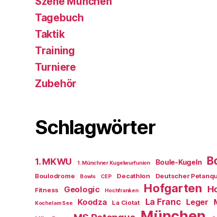
Szene München
Tagebuch
Taktik
Training
Turniere
Zubehör
Schlagwörter
B
1. MKWU
Boule-Kugeln
1. Münchner Kugelwurfunion
Boulodrome
Decathlon
Deutscher Petanq
Bowls
CEP
Hofgarten
Ho
Geologic
Fitness
Hochfranken
La Franc
Koodza
Leger
La Ciotat
Kochel am See
München