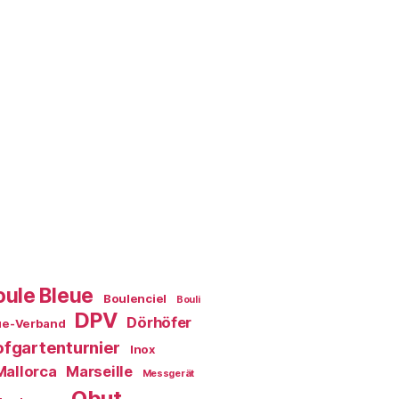
oule Bleue
Boulenciel
Bouli
DPV
Dörhöfer
ue-Verband
fgartenturnier
Inox
Mallorca
Marseille
Messgerät
Obut