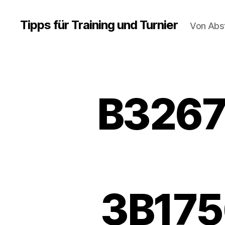
Tipps für Training und Turnier
Von Abs
B3267
3B175