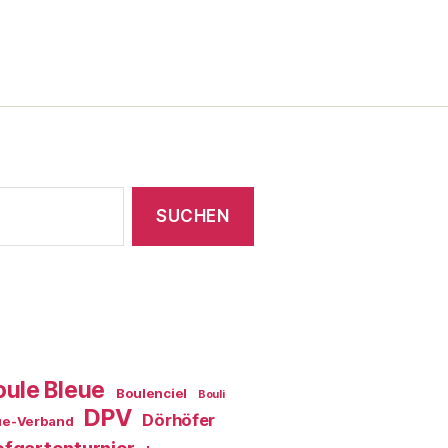
oule Bleue
Boulenciel
Bouli
DPV
Dörhöfer
ue-Verband