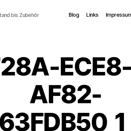
Blog
Links
Impressum
tand bis Zubehör
28A-ECE8
AF82-
63FDB50_1