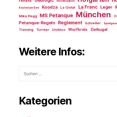
Ho
Geologic
Fitness
Hochfranken
La Franc
Koodza
Leger
La Ciotat
Kochel am See
München
MS Petanque
Mike Pegg
O
Reglement
Petanque-Regeln
Schießer
Spielgem
Wurfkreis
Zielkugel
Training
Turnier
Unibloc
Weitere Infos:
Suchen
nach:
Kategorien