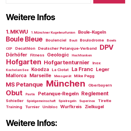
Weitere Infos
1. MKWU
Boule-Kugeln
1. Münchner Kugelwurfunion
Boule Bleue
Boulenciel
Boulodrome
Bouli
Bowls
DPV
Decathlon
Deutscher Petanque-Verband
CEP
Dörhöfer
Geologic
Fitness
Hochfranken
Hofgarten
Hofgartenturnier
Inox
La Franc
Koodza
Leger
La Ciotat
Kochel am See
Mallorca
Marseille
Mike Pegg
Messgerät
München
MS Petanque
Oberbayern
Obut
Reglement
Petanque-Regeln
Pastis
Schießer
Tirette
Spielgemeinschaft
Spielregeln
Superinox
Wurfkreis
Zielkugel
Training
Turnier
Unibloc
Weitere Infos: