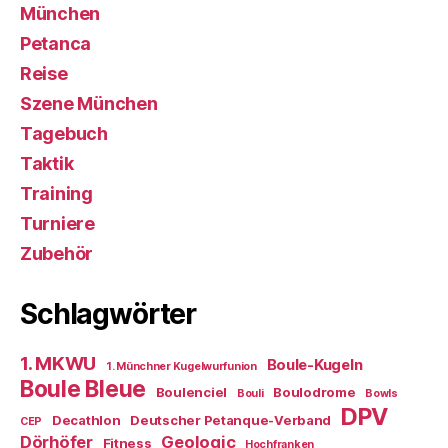
München
Petanca
Reise
Szene München
Tagebuch
Taktik
Training
Turniere
Zubehör
Schlagwörter
1. MKWU
Boule-Kugeln
1. Münchner Kugelwurfunion
Boule Bleue
Boulenciel
Boulodrome
Bouli
Bowls
DPV
Decathlon
Deutscher Petanque-Verband
CEP
Dörhöfer
Geologic
Fitness
Hochfranken