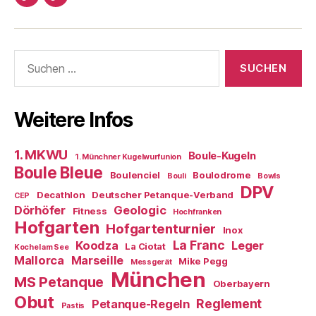
Impressum/DatSchutz
Beliebte
Boule-
Kugeln
Suchen
nach:
Weitere Infos
1. MKWU
Boule-Kugeln
1. Münchner Kugelwurfunion
Boule Bleue
Boulenciel
Boulodrome
Bouli
Bowls
DPV
Decathlon
Deutscher Petanque-Verband
CEP
Dörhöfer
Geologic
Fitness
Hochfranken
Hofgarten
Hofgartenturnier
Inox
La Franc
Koodza
Leger
La Ciotat
Kochel am See
Mallorca
Marseille
Mike Pegg
Messgerät
München
MS Petanque
Oberbayern
Obut
Reglement
Petanque-Regeln
Pastis