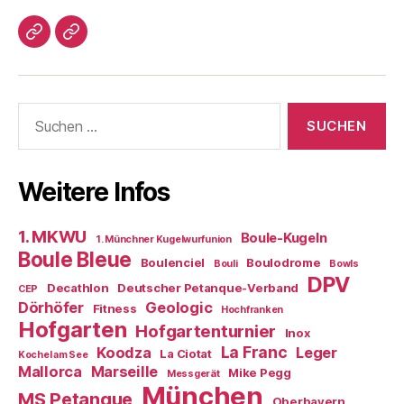
Impressum/DatSchutz
Beliebte
Boule-
Kugeln
Suchen
nach:
Weitere Infos
1. MKWU
Boule-Kugeln
1. Münchner Kugelwurfunion
Boule Bleue
Boulenciel
Boulodrome
Bouli
Bowls
DPV
Decathlon
Deutscher Petanque-Verband
CEP
Dörhöfer
Geologic
Fitness
Hochfranken
Hofgarten
Hofgartenturnier
Inox
La Franc
Koodza
Leger
La Ciotat
Kochel am See
Mallorca
Marseille
Mike Pegg
Messgerät
München
MS Petanque
Oberbayern