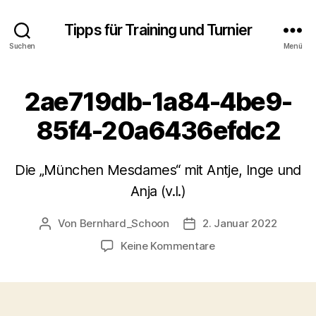
Tipps für Training und Turnier
Suchen
Menü
2ae719db-1a84-4be9-
85f4-20a6436efdc2
Die „München Mesdames“ mit Antje, Inge und
Anja (v.l.)
Von
Bernhard_Schoon
2. Januar 2022
Beitragsautor
Veröffentlichungsdatum
zu
Keine Kommentare
2ae719db-
1a84-
4be9-
85f4-