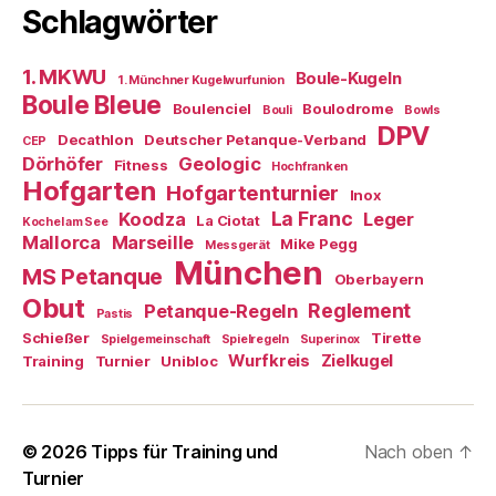
Schlagwörter
1. MKWU
Boule-Kugeln
1. Münchner Kugelwurfunion
Boule Bleue
Boulenciel
Boulodrome
Bouli
Bowls
DPV
Decathlon
Deutscher Petanque-Verband
CEP
Dörhöfer
Geologic
Fitness
Hochfranken
Hofgarten
Hofgartenturnier
Inox
La Franc
Koodza
Leger
La Ciotat
Kochel am See
Mallorca
Marseille
Mike Pegg
Messgerät
München
MS Petanque
Oberbayern
Obut
Reglement
Petanque-Regeln
Pastis
Schießer
Tirette
Spielgemeinschaft
Spielregeln
Superinox
Wurfkreis
Zielkugel
Training
Turnier
Unibloc
© 2026
Tipps für Training und
Nach oben
↑
Turnier