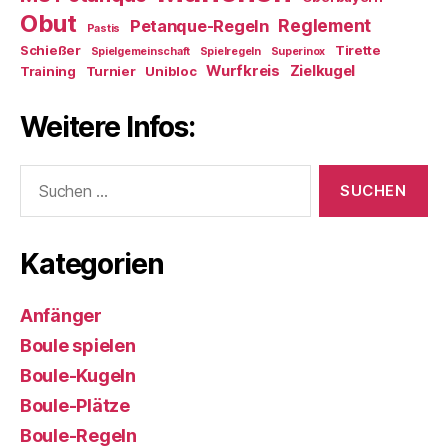
Obut
Reglement
Petanque-Regeln
Pastis
Schießer
Tirette
Spielgemeinschaft
Spielregeln
Superinox
Wurfkreis
Zielkugel
Training
Turnier
Unibloc
Weitere Infos:
Suchen
nach:
Kategorien
Anfänger
Boule spielen
Boule-Kugeln
Boule-Plätze
Boule-Regeln