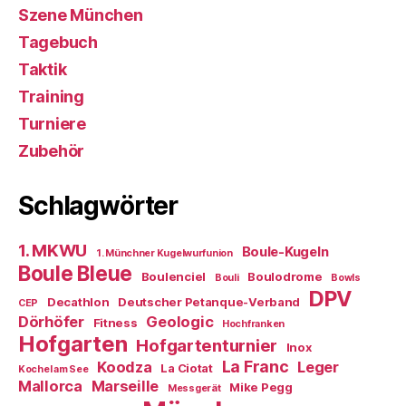
Szene München
Tagebuch
Taktik
Training
Turniere
Zubehör
Schlagwörter
1. MKWU
Boule-Kugeln
1. Münchner Kugelwurfunion
Boule Bleue
Boulenciel
Boulodrome
Bouli
Bowls
DPV
Decathlon
Deutscher Petanque-Verband
CEP
Dörhöfer
Geologic
Fitness
Hochfranken
Hofgarten
Hofgartenturnier
Inox
La Franc
Koodza
Leger
La Ciotat
Kochel am See
Mallorca
Marseille
Mike Pegg
Messgerät