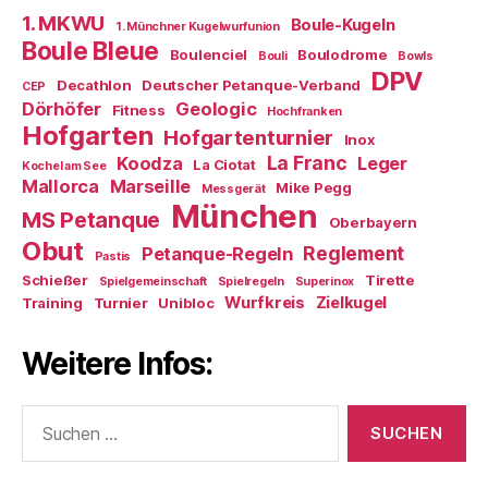
1. MKWU
Boule-Kugeln
1. Münchner Kugelwurfunion
Boule Bleue
Boulenciel
Boulodrome
Bouli
Bowls
DPV
Decathlon
Deutscher Petanque-Verband
CEP
Dörhöfer
Geologic
Fitness
Hochfranken
Hofgarten
Hofgartenturnier
Inox
La Franc
Koodza
Leger
La Ciotat
Kochel am See
Mallorca
Marseille
Mike Pegg
Messgerät
München
MS Petanque
Oberbayern
Obut
Reglement
Petanque-Regeln
Pastis
Schießer
Tirette
Spielgemeinschaft
Spielregeln
Superinox
Wurfkreis
Zielkugel
Training
Turnier
Unibloc
Weitere Infos:
Suchen
nach: