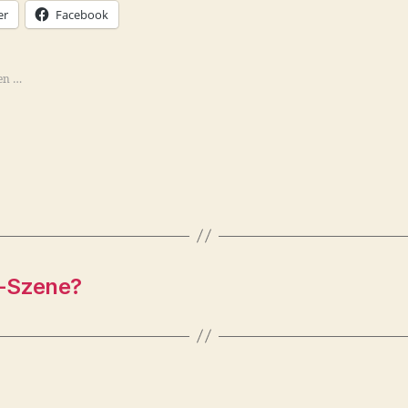
er
Facebook
en …
e-Szene?