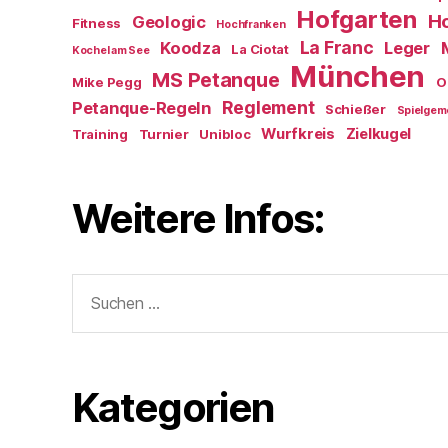
Hofgarten
Ho
Geologic
Fitness
Hochfranken
La Franc
Koodza
Leger
La Ciotat
Kochel am See
München
MS Petanque
Mike Pegg
O
Reglement
Petanque-Regeln
Schießer
Spielgem
Wurfkreis
Zielkugel
Training
Turnier
Unibloc
Weitere Infos:
Suchen
nach:
Kategorien