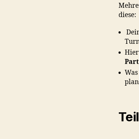
Mehre
diese:
Dei
Turn
Hier
Part
Was 
plan
Tei