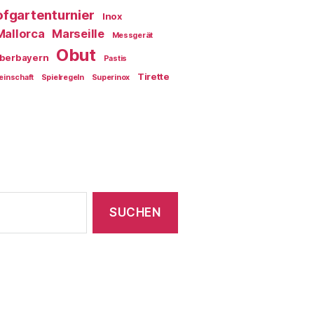
fgartenturnier
Inox
Mallorca
Marseille
Messgerät
Obut
berbayern
Pastis
Tirette
einschaft
Spielregeln
Superinox