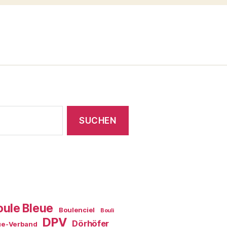
oule Bleue
Boulenciel
Bouli
DPV
Dörhöfer
ue-Verband