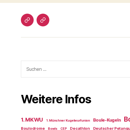
Impressum/DatSchutz
Beliebte
Boule-
Kugeln
Suchen
nach:
Weitere Infos
B
1. MKWU
Boule-Kugeln
1. Münchner Kugelwurfunion
Boulodrome
Decathlon
Deutscher Petanq
Bowls
CEP