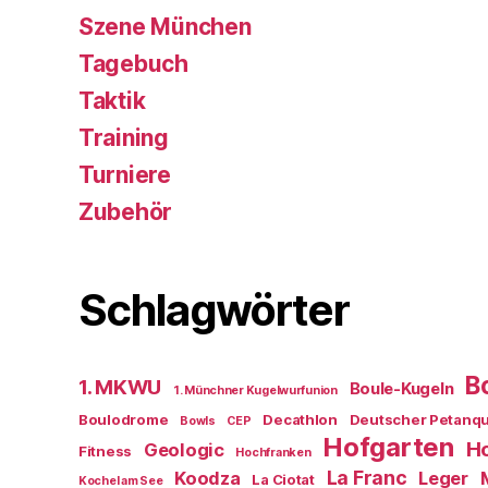
Szene München
Tagebuch
Taktik
Training
Turniere
Zubehör
Schlagwörter
B
1. MKWU
Boule-Kugeln
1. Münchner Kugelwurfunion
Boulodrome
Decathlon
Deutscher Petanq
Bowls
CEP
Hofgarten
Ho
Geologic
Fitness
Hochfranken
La Franc
Koodza
Leger
La Ciotat
Kochel am See