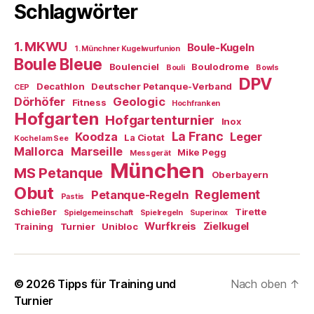
Schlagwörter
1. MKWU
Boule-Kugeln
1. Münchner Kugelwurfunion
Boule Bleue
Boulenciel
Boulodrome
Bouli
Bowls
DPV
Decathlon
Deutscher Petanque-Verband
CEP
Dörhöfer
Geologic
Fitness
Hochfranken
Hofgarten
Hofgartenturnier
Inox
La Franc
Koodza
Leger
La Ciotat
Kochel am See
Mallorca
Marseille
Mike Pegg
Messgerät
München
MS Petanque
Oberbayern
Obut
Reglement
Petanque-Regeln
Pastis
Schießer
Tirette
Spielgemeinschaft
Spielregeln
Superinox
Wurfkreis
Zielkugel
Training
Turnier
Unibloc
© 2026
Tipps für Training und
Nach oben
↑
Turnier