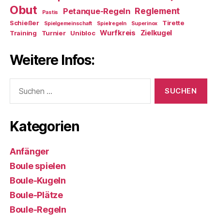
Obut
Reglement
Petanque-Regeln
Pastis
Schießer
Tirette
Spielgemeinschaft
Spielregeln
Superinox
Wurfkreis
Zielkugel
Training
Turnier
Unibloc
Weitere Infos:
Suchen
nach:
Kategorien
Anfänger
Boule spielen
Boule-Kugeln
Boule-Plätze
Boule-Regeln