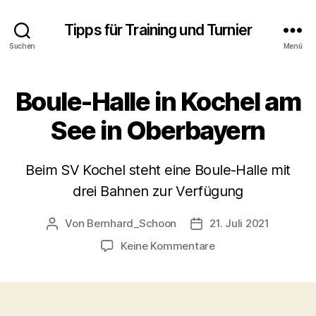
Tipps für Training und Turnier
Suchen
Menü
Boule-Halle in Kochel am
See in Oberbayern
Beim SV Kochel steht eine Boule-Halle mit
drei Bahnen zur Verfügung
Von
Bernhard_Schoon
21. Juli 2021
Beitragsautor
Veröffentlichungsdatu
zu
Keine Kommentare
Boule-
Halle
in
Kochel