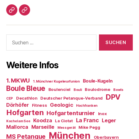
Impressum/DatSchutz
Beliebte
Boule-
Kugeln
Suchen
nach:
Weitere Infos
1. MKWU
Boule-Kugeln
1. Münchner Kugelwurfunion
Boule Bleue
Boulenciel
Boulodrome
Bouli
Bowls
DPV
Decathlon
Deutscher Petanque-Verband
CEP
Dörhöfer
Geologic
Fitness
Hochfranken
Hofgarten
Hofgartenturnier
Inox
La Franc
Koodza
Leger
La Ciotat
Kochel am See
Mallorca
Marseille
Mike Pegg
Messgerät
München
MS Petanque
Oberbayern