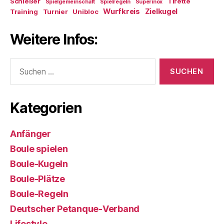
Schießer
Tirette
Spielgemeinschaft
Spielregeln
Superinox
Wurfkreis
Zielkugel
Training
Turnier
Unibloc
Weitere Infos:
Suchen
nach:
Kategorien
Anfänger
Boule spielen
Boule-Kugeln
Boule-Plätze
Boule-Regeln
Deutscher Petanque-Verband
Lifestyle