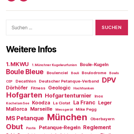
Boule-
Kugeln
Suchen
nach:
Weitere Infos
1. MKWU
Boule-Kugeln
1. Münchner Kugelwurfunion
Boule Bleue
Boulenciel
Boulodrome
Bouli
Bowls
DPV
Decathlon
Deutscher Petanque-Verband
CEP
Dörhöfer
Geologic
Fitness
Hochfranken
Hofgarten
Hofgartenturnier
Inox
La Franc
Koodza
Leger
La Ciotat
Kochel am See
Mallorca
Marseille
Mike Pegg
Messgerät
München
MS Petanque
Oberbayern
Obut
Reglement
Petanque-Regeln
Pastis