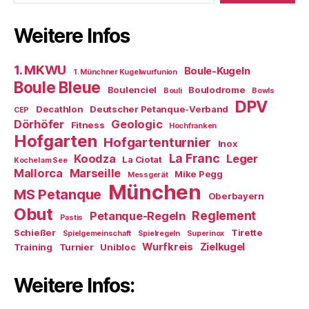
Weitere Infos
1. MKWU
Boule-Kugeln
1. Münchner Kugelwurfunion
Boule Bleue
Boulenciel
Boulodrome
Bouli
Bowls
DPV
Decathlon
Deutscher Petanque-Verband
CEP
Dörhöfer
Geologic
Fitness
Hochfranken
Hofgarten
Hofgartenturnier
Inox
La Franc
Koodza
Leger
La Ciotat
Kochel am See
Mallorca
Marseille
Mike Pegg
Messgerät
München
MS Petanque
Oberbayern
Obut
Reglement
Petanque-Regeln
Pastis
Schießer
Tirette
Spielgemeinschaft
Spielregeln
Superinox
Wurfkreis
Zielkugel
Training
Turnier
Unibloc
Weitere Infos: