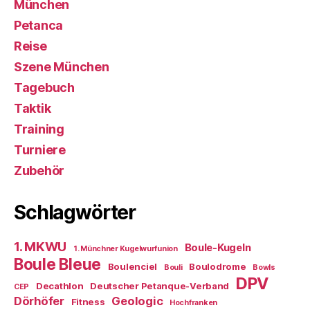
München
Petanca
Reise
Szene München
Tagebuch
Taktik
Training
Turniere
Zubehör
Schlagwörter
1. MKWU
Boule-Kugeln
1. Münchner Kugelwurfunion
Boule Bleue
Boulenciel
Boulodrome
Bouli
Bowls
DPV
Decathlon
Deutscher Petanque-Verband
CEP
Dörhöfer
Geologic
Fitness
Hochfranken