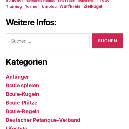
Schießer
Tirette
Spielgemeinschaft
Spielregeln
Superinox
Wurfkreis
Zielkugel
Training
Turnier
Unibloc
Weitere Infos:
Suchen
nach:
Kategorien
Anfänger
Boule spielen
Boule-Kugeln
Boule-Plätze
Boule-Regeln
Deutscher Petanque-Verband
Lifestyle