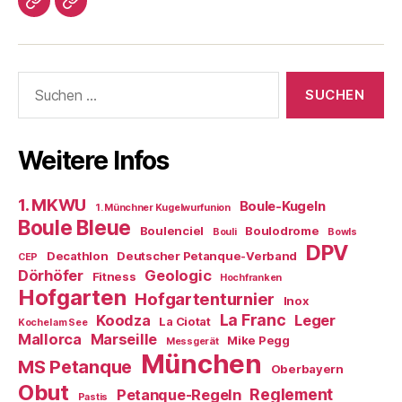
Impressum/DatSchutz
Beliebte
Boule-
Kugeln
Suchen
nach:
Weitere Infos
1. MKWU
Boule-Kugeln
1. Münchner Kugelwurfunion
Boule Bleue
Boulenciel
Boulodrome
Bouli
Bowls
DPV
Decathlon
Deutscher Petanque-Verband
CEP
Dörhöfer
Geologic
Fitness
Hochfranken
Hofgarten
Hofgartenturnier
Inox
La Franc
Koodza
Leger
La Ciotat
Kochel am See
Mallorca
Marseille
Mike Pegg
Messgerät
München
MS Petanque
Oberbayern
Obut
Reglement
Petanque-Regeln
Pastis