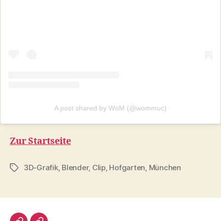
A post shared by WoM (@wommuc)
Zur Startseite
3D-Grafik
,
Blender
,
Clip
,
Hofgarten
,
München
Schlagwörter