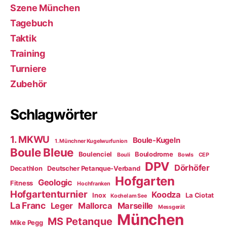
Szene München
Tagebuch
Taktik
Training
Turniere
Zubehör
Schlagwörter
1. MKWU
Boule-Kugeln
1. Münchner Kugelwurfunion
Boule Bleue
Boulenciel
Boulodrome
Bouli
Bowls
CEP
DPV
Dörhöfer
Decathlon
Deutscher Petanque-Verband
Hofgarten
Geologic
Fitness
Hochfranken
Hofgartenturnier
Koodza
Inox
La Ciotat
Kochel am See
La Franc
Leger
Mallorca
Marseille
Messgerät
München
MS Petanque
Mike Pegg