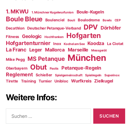
1. MKWU
Boule-Kugeln
1. Münchner Kugelwurfunion
Boule Bleue
Boulenciel
Boulodrome
Bouli
Bowls
CEP
DPV
Dörhöfer
Decathlon
Deutscher Petanque-Verband
Hofgarten
Geologic
Fitness
Hochfranken
Hofgartenturnier
Koodza
Inox
La Ciotat
Kochel am See
La Franc
Leger
Mallorca
Marseille
Messgerät
München
MS Petanque
Mike Pegg
Obut
Petanque-Regeln
Oberbayern
Pastis
Reglement
Schießer
Spielgemeinschaft
Spielregeln
Superinox
Wurfkreis
Zielkugel
Tirette
Training
Turnier
Unibloc
Weitere Infos:
Suchen
nach: