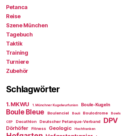
Petanca
Reise
Szene München
Tagebuch
Taktik
Training
Turniere
Zubehör
Schlagwörter
1. MKWU
Boule-Kugeln
1. Münchner Kugelwurfunion
Boule Bleue
Boulenciel
Boulodrome
Bouli
Bowls
DPV
Decathlon
Deutscher Petanque-Verband
CEP
Dörhöfer
Geologic
Fitness
Hochfranken
Hofgarten