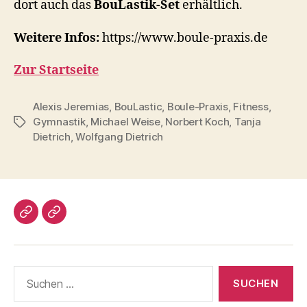
dort auch das
BouLastik-Set
erhältlich.
Weitere Infos:
https://www.boule-praxis.de
Zur Startseite
Alexis Jeremias
,
BouLastic
,
Boule-Praxis
,
Fitness
,
Gymnastik
,
Michael Weise
,
Norbert Koch
,
Tanja
Schlagwörter
Dietrich
,
Wolfgang Dietrich
Impressum/DatSchutz
Beliebte
Boule-
Kugeln
Suchen
nach: