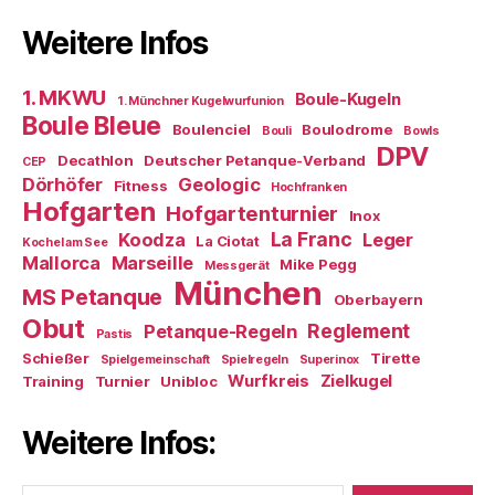
Weitere Infos
1. MKWU
Boule-Kugeln
1. Münchner Kugelwurfunion
Boule Bleue
Boulenciel
Boulodrome
Bouli
Bowls
DPV
Decathlon
Deutscher Petanque-Verband
CEP
Dörhöfer
Geologic
Fitness
Hochfranken
Hofgarten
Hofgartenturnier
Inox
La Franc
Koodza
Leger
La Ciotat
Kochel am See
Mallorca
Marseille
Mike Pegg
Messgerät
München
MS Petanque
Oberbayern
Obut
Reglement
Petanque-Regeln
Pastis
Schießer
Tirette
Spielgemeinschaft
Spielregeln
Superinox
Wurfkreis
Zielkugel
Training
Turnier
Unibloc
Weitere Infos: