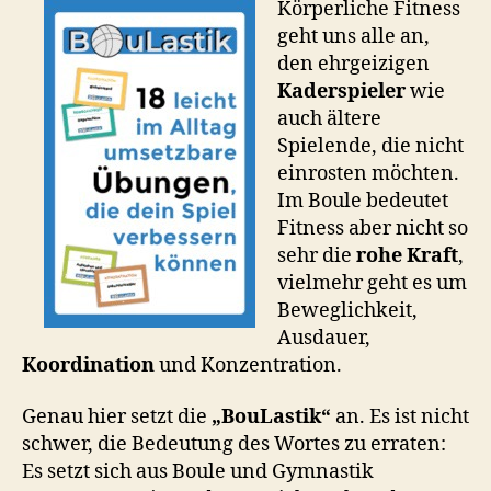
Körperliche Fitness
geht uns alle an,
den ehrgeizigen
Kaderspieler
wie
auch ältere
Spielende, die nicht
einrosten möchten.
Im Boule bedeutet
Fitness aber nicht so
sehr die
rohe Kraft
,
vielmehr geht es um
Beweglichkeit,
Ausdauer,
Koordination
und Konzentration.
Genau hier setzt die
„BouLastik“
an. Es ist nicht
schwer, die Bedeutung des Wortes zu erraten:
Es setzt sich aus Boule und Gymnastik